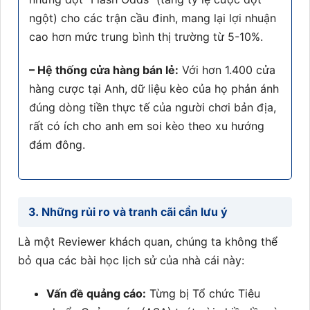
ngột) cho các trận cầu đinh, mang lại lợi nhuận
cao hơn mức trung bình thị trường từ 5-10%.
– Hệ thống cửa hàng bán lẻ:
Với hơn 1.400 cửa
hàng cược tại Anh, dữ liệu kèo của họ phản ánh
đúng dòng tiền thực tế của người chơi bản địa,
rất có ích cho anh em soi kèo theo xu hướng
đám đông.
3. Những rủi ro và tranh cãi cần lưu ý
Là một Reviewer khách quan, chúng ta không thể
bỏ qua các bài học lịch sử của nhà cái này:
Vấn đề quảng cáo:
Từng bị Tổ chức Tiêu