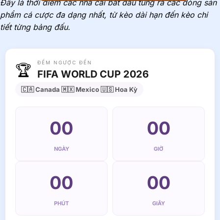
Đây là thời điểm các nhà cái bắt đầu tung ra các dòng sản
phẩm cá cược đa dạng nhất, từ kèo dài hạn đến kèo chi
tiết từng bảng đấu.
ĐẾM NGƯỢC ĐẾN
🏆
FIFA WORLD CUP 2026
🇨🇦
Canada
🇲🇽
Mexico
🇺🇸
Hoa Kỳ
00
00
NGÀY
GIỜ
00
00
PHÚT
GIÂY