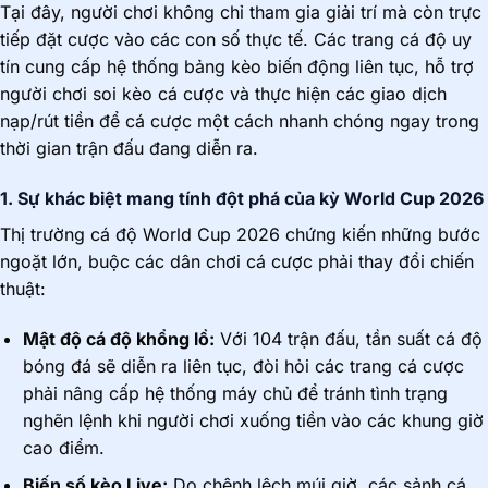
Tại đây, người chơi không chỉ tham gia giải trí mà còn trực
tiếp đặt cược vào các con số thực tế. Các trang cá độ uy
tín cung cấp hệ thống bảng kèo biến động liên tục, hỗ trợ
người chơi soi kèo cá cược và thực hiện các giao dịch
nạp/rút tiền để cá cược một cách nhanh chóng ngay trong
thời gian trận đấu đang diễn ra.
1. Sự khác biệt mang tính đột phá của kỳ World Cup 2026
Thị trường cá độ World Cup 2026 chứng kiến những bước
ngoặt lớn, buộc các dân chơi cá cược phải thay đổi chiến
thuật:
Mật độ cá độ khổng lồ:
Với 104 trận đấu, tần suất cá độ
bóng đá sẽ diễn ra liên tục, đòi hỏi các trang cá cược
phải nâng cấp hệ thống máy chủ để tránh tình trạng
nghẽn lệnh khi người chơi xuống tiền vào các khung giờ
cao điểm.
Biến số kèo Live:
Do chênh lệch múi giờ, các sảnh cá