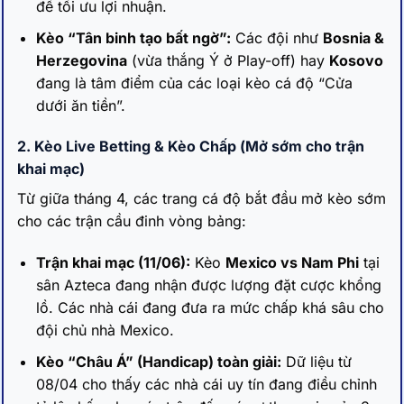
để tối ưu lợi nhuận.
Kèo “Tân binh tạo bất ngờ”:
Các đội như
Bosnia &
Herzegovina
(vừa thắng Ý ở Play-off) hay
Kosovo
đang là tâm điểm của các loại kèo cá độ “Cửa
dưới ăn tiền”.
2. Kèo Live Betting & Kèo Chấp (Mở sớm cho trận
khai mạc)
Từ giữa tháng 4, các trang cá độ bắt đầu mở kèo sớm
cho các trận cầu đinh vòng bảng:
Trận khai mạc (11/06):
Kèo
Mexico vs Nam Phi
tại
sân Azteca đang nhận được lượng đặt cược khổng
lồ. Các nhà cái đang đưa ra mức chấp khá sâu cho
đội chủ nhà Mexico.
Kèo “Châu Á” (Handicap) toàn giải:
Dữ liệu từ
08/04 cho thấy các nhà cái uy tín đang điều chỉnh