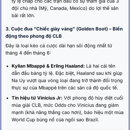
tỷ lệ chấp cho các trận đấu có sự tham gia của 3
đội chủ nhà (Mỹ, Canada, Mexico) do lợi thế sân
bãi rất lớn.
3. Cuộc đua “Chiếc giày vàng” (Golden Boot) – Biến
động theo phong độ CLB
Đây là loại kèo cá cược dài hạn sôi động nhất từ
tháng 4 đến tháng 6:
Kylian Mbappé & Erling Haaland:
Là hai cái tên
dẫn đầu bảng tỷ lệ. Đặc biệt, Haaland sau khi giúp
Na Uy vượt qua vòng loại đang trở thành đối trọng
thực sự của Mbappé trên các sàn cá độ quốc tế.
Tín hiệu từ Vinicius Jr:
Với phong độ hủy diệt cuối
mùa giải CLB, mức Odds cho Vinicius đang giảm
mạnh (khả năng thắng cao hơn), báo hiệu một mùa
World Cup bùng nổ của ngôi sao Brazil.