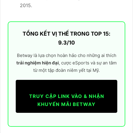
2015.
TỔNG KẾT VỊ THẾ TRONG TOP 15:
9.3/10
Betway là lựa chọn hoàn hảo cho những ai thích
trải nghiệm hiện đại
, cược eSports và sự an tâm
từ một tập đoàn niêm yết tại Mỹ.
TRUY CẬP LINK VÀO & NHẬN
KHUYẾN MÃI BETWAY