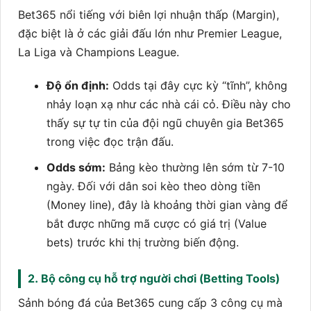
Bet365 nổi tiếng với biên lợi nhuận thấp (Margin),
đặc biệt là ở các giải đấu lớn như Premier League,
La Liga và Champions League.
Độ ổn định:
Odds tại đây cực kỳ “tĩnh”, không
nhảy loạn xạ như các nhà cái cỏ. Điều này cho
thấy sự tự tin của đội ngũ chuyên gia Bet365
trong việc đọc trận đấu.
Odds sớm:
Bảng kèo thường lên sớm từ 7-10
ngày. Đối với dân soi kèo theo dòng tiền
(Money line), đây là khoảng thời gian vàng để
bắt được những mã cược có giá trị (Value
bets) trước khi thị trường biến động.
2. Bộ công cụ hỗ trợ người chơi (Betting Tools)
Sảnh bóng đá của Bet365 cung cấp 3 công cụ mà