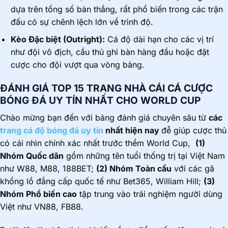
dựa trên tổng số bàn thắng, rất phổ biến trong các trận
đấu có sự chênh lệch lớn về trình độ.
Kèo Đặc biệt (Outright):
Cá độ dài hạn cho các vị trí
như đội vô địch, cầu thủ ghi bàn hàng đầu hoặc đặt
cược cho đội vượt qua vòng bảng.
ĐÁNH GIÁ TOP 15 TRANG NHÀ CÁI CÁ CƯỢC
BÓNG ĐÁ UY TÍN NHẤT CHO WORLD CUP
Chào mừng bạn đến với bảng đánh giá chuyên sâu từ
các
trang cá độ bóng đá uy tín
nhất hiện nay
đễ giúp cược thủ
có cái nhìn chính xác nhất trước thềm World Cup,
(1)
Nhóm Quốc dân
gồm những tên tuổi thống trị tại Việt Nam
như W88, M88, 188BET;
(2) Nhóm Toàn cầu
với các gã
khổng lồ đẳng cấp quốc tế như Bet365, William Hill;
(3)
Nhóm Phổ biến cao
tập trung vào trải nghiệm người dùng
Việt như VN88, FB88.