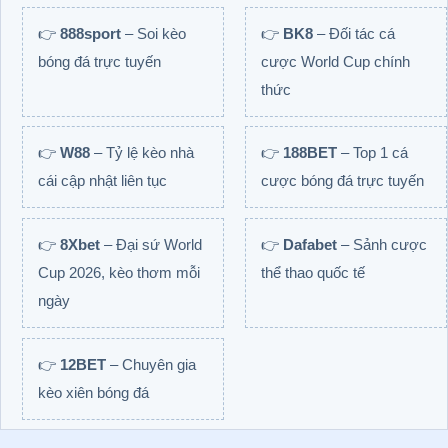
👉
888sport
– Soi kèo
👉
BK8
– Đối tác cá
bóng đá trực tuyến
cược World Cup chính
thức
👉
W88
– Tỷ lệ kèo nhà
👉
188BET
– Top 1 cá
cái cập nhật liên tục
cược bóng đá trực tuyến
👉
8Xbet
– Đại sứ World
👉
Dafabet
– Sảnh cược
Cup 2026, kèo thơm mỗi
thể thao quốc tế
ngày
👉
12BET
– Chuyên gia
kèo xiên bóng đá