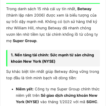
Trong danh sách 15 nhà cái uy tín nhất,
Betway
(thành lập năm 2006) được xem là biểu tượng của
sự trỗi dậy mạnh mẽ. Không có lịch sử hàng thế kỷ
như William Hill, nhưng Betway đã nhanh chóng
vươn lên nhờ tiềm lực tài chính khổng lồ từ công ty
mẹ
Super Group
.
1. Nền tảng tài chính: Sức mạnh từ sàn chứng
khoán New York (NYSE)
Sự khác biệt lớn nhất giúp Betway đứng vững trong
top đầu là tính minh bạch về dòng tiền:
Niêm yết:
Công ty mẹ Super Group chính thức
niêm yết trên
Sở giao dịch chứng khoán New
York (NYSE)
vào tháng 1/2022 với mã
SGHC
.