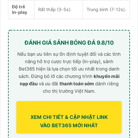
Độ trễ
Rất thấp (3-5s).
Trung bình (7-12s).
In-play
ĐÁNH GIÁ SẢNH BÓNG ĐÁ 9.8/10
Nếu bạn ưu tiên sự ổn định tuyệt đối và các tính
năng hỗ trợ cược trực tiếp (In-play), sảnh
Bet365 hiện là lựa chọn tối ưu nhất trong danh
sách. Đừng bỏ lỡ các chương trình
khuyến mãi
nạp đầu
và ưu đãi
thanh toán sớm
dành riêng
cho thị trường Việt Nam.
XEM CHI TIẾT & CẬP NHẬT LINK
VÀO BET365 MỚI NHẤT