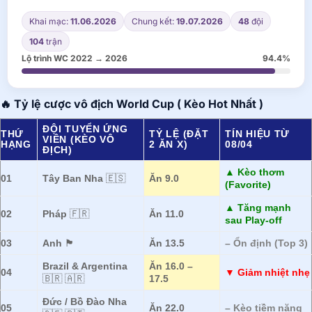
Khai mạc:
11.06.2026
Chung kết:
19.07.2026
48
đội
104
trận
Lộ trình WC 2022 → 2026
94.4%
🔥 Tỷ lệ cược vô địch World Cup ( Kèo Hot Nhất )
ĐỘI TUYỂN ỨNG
THỨ
TỶ LỆ (ĐẶT
TÍN HIỆU TỪ
VIÊN (KÈO VÔ
HẠNG
2 ĂN X)
08/04
ĐỊCH)
▲ Kèo thơm
01
Tây Ban Nha
🇪🇸
Ăn 9.0
(Favorite)
▲ Tăng mạnh
02
Pháp
🇫🇷
Ăn 11.0
sau Play-off
03
Anh
🏴󠁧󠁢󠁥󠁮󠁧󠁿
Ăn 13.5
– Ổn định (Top 3)
Brazil & Argentina
Ăn 16.0 –
04
▼ Giảm nhiệt nhẹ
🇧🇷 🇦🇷
17.5
Đức / Bồ Đào Nha
05
Ăn 22.0
– Kèo tiềm năng