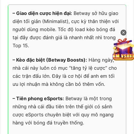
– Giao diện cược hiện đại:
Betway sở hữu giao
diện tối giản (Minimalist), cực kỳ thân thiện với
người dùng mobile. Tốc độ load kèo bóng đá
✕
tại đây được đánh giá là nhanh nhất nhì trong
Top 15.
– Kèo đặc biệt (Betway Boosts):
Hàng ngày,
nhà cái này luôn có mục “tăng tỷ lệ cược” cho
các trận đấu lớn. Đây là cơ hội để anh em tối
ưu lợi nhuận mà không cần bỏ thêm vốn.
– Tiên phong eSports:
Betway là một trong
những nhà cái đầu tiên trên thế giới có sảnh
cược eSports chuyên biệt với quy mô ngang
hàng với bóng đá truyền thống.