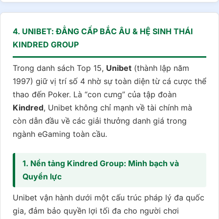
4. UNIBET: ĐẲNG CẤP BẮC ÂU & HỆ SINH THÁI
KINDRED GROUP
Trong danh sách Top 15,
Unibet
(thành lập năm
1997) giữ vị trí số 4 nhờ sự toàn diện từ cá cược thể
thao đến Poker. Là “con cưng” của tập đoàn
Kindred
, Unibet không chỉ mạnh về tài chính mà
còn dẫn đầu về các giải thưởng danh giá trong
ngành eGaming toàn cầu.
1. Nền tảng Kindred Group: Minh bạch và
Quyền lực
Unibet vận hành dưới một cấu trúc pháp lý đa quốc
gia, đảm bảo quyền lợi tối đa cho người chơi