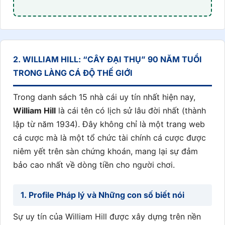
2. WILLIAM HILL: “CÂY ĐẠI THỤ” 90 NĂM TUỔI
TRONG LÀNG CÁ ĐỘ THẾ GIỚI
Trong danh sách 15 nhà cái uy tín nhất hiện nay,
William Hill
là cái tên có lịch sử lâu đời nhất (thành
lập từ năm 1934). Đây không chỉ là một trang web
cá cược mà là một tổ chức tài chính cá cược được
niêm yết trên sàn chứng khoán, mang lại sự đảm
bảo cao nhất về dòng tiền cho người chơi.
1. Profile Pháp lý và Những con số biết nói
Sự uy tín của William Hill được xây dựng trên nền