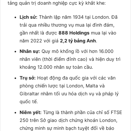
tảng quản trị doanh nghiệp cực kỳ khắt khe:
Lịch sử:
Thành lập năm 1934 tại London. Đã
trải qua nhiều thương vụ mua lại đình đám,
gần nhất là được
888 Holdings
mua lại vào
năm 2022 với giá
2,2 tỷ bảng Anh
.
Nhân sự:
Quy mô khổng lồ với hơn 16.000
nhân viên (thời điểm đỉnh cao) và hiện duy trì
khoảng 12.000 nhân sự toàn cầu.
Trụ sở:
Hoạt động đa quốc gia với các văn
phòng chiến lược tại London, Malta và
Gibraltar nhằm tối ưu hóa dịch vụ và pháp lý
quốc tế.
Niêm yết:
Từng là thành phần của chỉ số FTSE
250 trên Sở giao dịch chứng khoán London,
chứng minh sự minh bạch tuyệt đối về báo