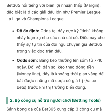
Bet365 nổi tiếng với biên lợi nhuận thấp (Margin),
đặc biệt là ở các giải đấu lớn như Premier League,
La Liga và Champions League.
Độ ổn định:
Odds tại đây cực kỳ “tĩnh”, không
nhảy loạn xạ như các nhà cái cỏ. Điều này cho
thấy sự tự tin của đội ngũ chuyên gia Bet365
trong việc đọc trận đấu.
Odds sớm:
Bảng kèo thường lên sớm từ 7-10
ngày. Đối với dân soi kèo theo dòng tiền
(Money line), đây là khoảng thời gian vàng để
bắt được những mã cược có giá trị (Value
bets) trước khi thị trường biến động.
2. Bộ công cụ hỗ trợ người chơi (Betting Tools)
Sảnh bóng đá của Bet365 cung cấp 3 công cụ mà