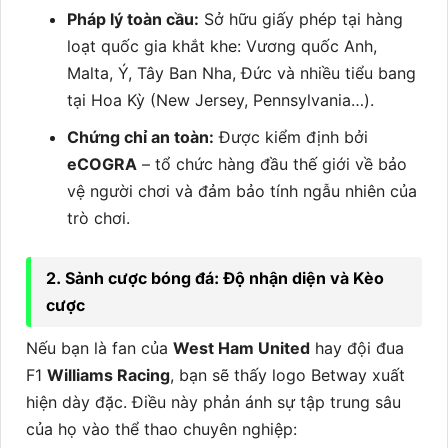
Pháp lý toàn cầu:
Sở hữu giấy phép tại hàng
loạt quốc gia khắt khe: Vương quốc Anh,
Malta, Ý, Tây Ban Nha, Đức và nhiều tiểu bang
tại Hoa Kỳ (New Jersey, Pennsylvania…).
Chứng chỉ an toàn:
Được kiểm định bởi
eCOGRA
– tổ chức hàng đầu thế giới về bảo
vệ người chơi và đảm bảo tính ngẫu nhiên của
trò chơi.
2. Sảnh cược bóng đá: Độ nhận diện và Kèo
cược
Nếu bạn là fan của
West Ham United
hay đội đua
F1
Williams Racing
, bạn sẽ thấy logo Betway xuất
hiện dày đặc. Điều này phản ánh sự tập trung sâu
của họ vào thể thao chuyên nghiệp: