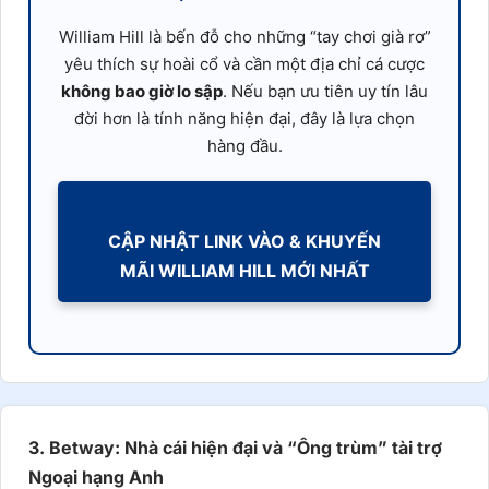
William Hill là bến đỗ cho những “tay chơi già rơ”
yêu thích sự hoài cổ và cần một địa chỉ cá cược
không bao giờ lo sập
. Nếu bạn ưu tiên uy tín lâu
đời hơn là tính năng hiện đại, đây là lựa chọn
hàng đầu.
CẬP NHẬT LINK VÀO & KHUYẾN
MÃI WILLIAM HILL MỚI NHẤT
3. Betway: Nhà cái hiện đại và “Ông trùm” tài trợ
Ngoại hạng Anh