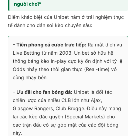
người chơi”
Điểm khác biệt của Unibet nằm ở trải nghiệm thực
tế dành cho dân soi kèo chuyên sâu:
– Tiên phong cá cược trực tiếp:
Ra mắt dịch vụ
Live Betting từ năm 2003, Unibet sở hữu hệ
thống bảng kèo In-play cực kỳ ổn định với tỷ lệ
Odds nhảy theo thời gian thực (Real-time) vô
cùng nhạy bén.
– Ưu đãi cho fan bóng đá:
Unibet là đối tác
chiến lược của nhiều CLB lớn như Ajax,
Glasgow Rangers, Club Brugge. Điều này mang
lại các kèo đặc quyền (Special Markets) cho
các trận đấu có sự góp mặt của các đội bóng
này.