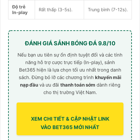
Độ trễ
Rất thấp (3-5s).
Trung bình (7-12s).
In-play
ĐÁNH GIÁ SẢNH BÓNG ĐÁ 9.8/10
Nếu bạn ưu tiên sự ổn định tuyệt đối và các tính
năng hỗ trợ cược trực tiếp (In-play), sảnh
Bet365 hiện là lựa chọn tối ưu nhất trong danh
sách. Đừng bỏ lỡ các chương trình
khuyến mãi
nạp đầu
và ưu đãi
thanh toán sớm
dành riêng
cho thị trường Việt Nam.
XEM CHI TIẾT & CẬP NHẬT LINK
VÀO BET365 MỚI NHẤT