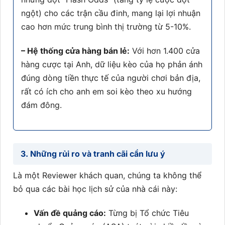
ngột) cho các trận cầu đinh, mang lại lợi nhuận
cao hơn mức trung bình thị trường từ 5-10%.
– Hệ thống cửa hàng bán lẻ:
Với hơn 1.400 cửa
hàng cược tại Anh, dữ liệu kèo của họ phản ánh
đúng dòng tiền thực tế của người chơi bản địa,
rất có ích cho anh em soi kèo theo xu hướng
đám đông.
3. Những rủi ro và tranh cãi cần lưu ý
Là một Reviewer khách quan, chúng ta không thể
bỏ qua các bài học lịch sử của nhà cái này:
Vấn đề quảng cáo:
Từng bị Tổ chức Tiêu