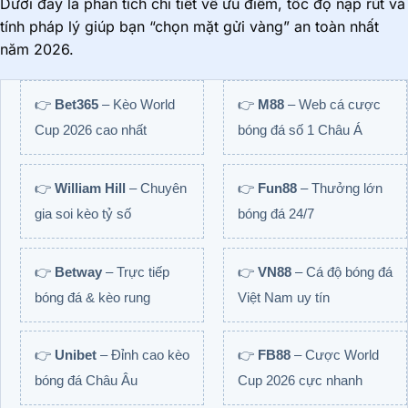
Dưới đây là phân tích chi tiết về ưu điểm, tốc độ nạp rút và
tính pháp lý giúp bạn “chọn mặt gửi vàng” an toàn nhất
năm 2026.
👉
Bet365
– Kèo World
👉
M88
– Web cá cược
Cup 2026 cao nhất
bóng đá số 1 Châu Á
👉
William Hill
– Chuyên
👉
Fun88
– Thưởng lớn
gia soi kèo tỷ số
bóng đá 24/7
👉
Betway
– Trực tiếp
👉
VN88
– Cá độ bóng đá
bóng đá & kèo rung
Việt Nam uy tín
👉
Unibet
– Đỉnh cao kèo
👉
FB88
– Cược World
bóng đá Châu Âu
Cup 2026 cực nhanh