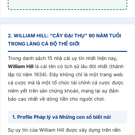
2. WILLIAM HILL: “CÂY ĐẠI THỤ” 90 NĂM TUỔI
TRONG LÀNG CÁ ĐỘ THẾ GIỚI
Trong danh sách 15 nhà cái uy tín nhất hiện nay,
William Hill
là cái tên có lịch sử lâu đời nhất (thành
lập từ năm 1934). Đây không chỉ là một trang web
cá cược mà là một tổ chức tài chính cá cược được
niêm yết trên sàn chứng khoán, mang lại sự đảm
bảo cao nhất về dòng tiền cho người chơi.
1. Profile Pháp lý và Những con số biết nói
Sự uy tín của William Hill được xây dựng trên nền