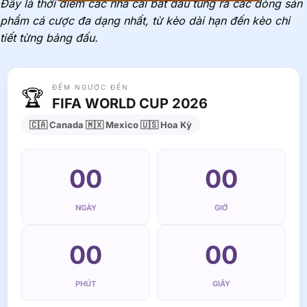
Đây là thời điểm các nhà cái bắt đầu tung ra các dòng sản
phẩm cá cược đa dạng nhất, từ kèo dài hạn đến kèo chi
tiết từng bảng đấu.
ĐẾM NGƯỢC ĐẾN
🏆
FIFA WORLD CUP 2026
🇨🇦
Canada
🇲🇽
Mexico
🇺🇸
Hoa Kỳ
00
00
NGÀY
GIỜ
00
00
PHÚT
GIÂY