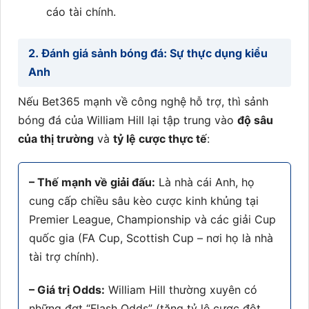
cáo tài chính.
2. Đánh giá sảnh bóng đá: Sự thực dụng kiểu
Anh
Nếu Bet365 mạnh về công nghệ hỗ trợ, thì sảnh
bóng đá của William Hill lại tập trung vào
độ sâu
của thị trường
và
tỷ lệ cược thực tế
:
– Thế mạnh về giải đấu:
Là nhà cái Anh, họ
cung cấp chiều sâu kèo cược kinh khủng tại
Premier League, Championship và các giải Cup
quốc gia (FA Cup, Scottish Cup – nơi họ là nhà
tài trợ chính).
– Giá trị Odds:
William Hill thường xuyên có
những đợt “Flash Odds” (tăng tỷ lệ cược đột