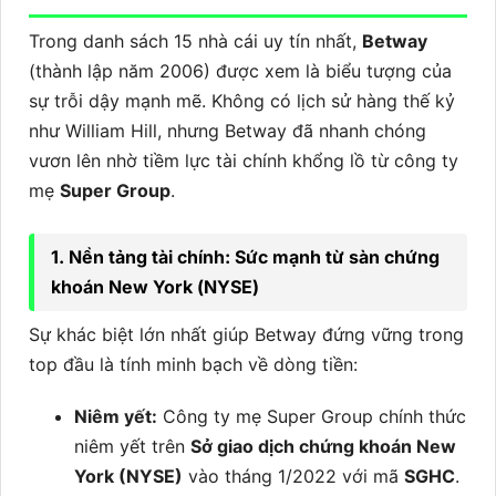
Trong danh sách 15 nhà cái uy tín nhất,
Betway
(thành lập năm 2006) được xem là biểu tượng của
sự trỗi dậy mạnh mẽ. Không có lịch sử hàng thế kỷ
như William Hill, nhưng Betway đã nhanh chóng
vươn lên nhờ tiềm lực tài chính khổng lồ từ công ty
mẹ
Super Group
.
1. Nền tảng tài chính: Sức mạnh từ sàn chứng
khoán New York (NYSE)
Sự khác biệt lớn nhất giúp Betway đứng vững trong
top đầu là tính minh bạch về dòng tiền:
Niêm yết:
Công ty mẹ Super Group chính thức
niêm yết trên
Sở giao dịch chứng khoán New
York (NYSE)
vào tháng 1/2022 với mã
SGHC
.