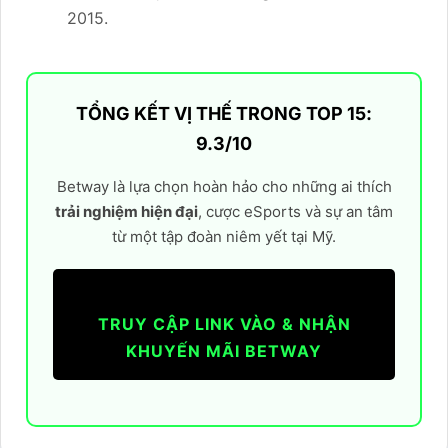
2015.
TỔNG KẾT VỊ THẾ TRONG TOP 15:
9.3/10
Betway là lựa chọn hoàn hảo cho những ai thích
trải nghiệm hiện đại
, cược eSports và sự an tâm
từ một tập đoàn niêm yết tại Mỹ.
TRUY CẬP LINK VÀO & NHẬN
KHUYẾN MÃI BETWAY