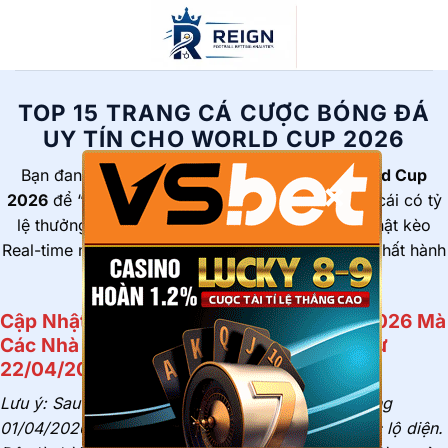
Bỏ
qua
nội
dung
TOP 15 TRANG CÁ CƯỢC BÓNG ĐÁ
UY TÍN CHO WORLD CUP 2026
Bạn đang tìm kiếm
trang cá cược bóng đá World Cup
×
2026
để “về bờ” an toàn? Xem ngay Top 15 nhà cái có tỷ
lệ thưởng cao nhất, khuyến mãi khủng và cập nhật kèo
Real-time nhanh nhất cho kỳ đại hội bóng đá lớn nhất hành
tinh.
Cập Nhật Các Kèo Cá Cược World Cup 2026 Mà
Các Nhà Cái Uy Tín Đang Ra (Giai đoạn từ
22/04/2026 đến khai mạc 11/06/2026)
Lưu ý: Sau khi vòng Play-off kết thúc vào rạng sáng
01/04/2026, danh sách 48 đội tuyển đã chính thức lộ diện.