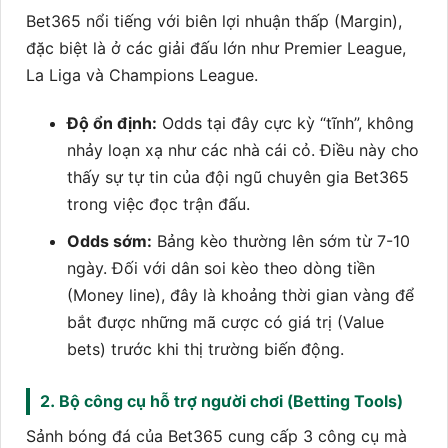
Bet365 nổi tiếng với biên lợi nhuận thấp (Margin),
đặc biệt là ở các giải đấu lớn như Premier League,
La Liga và Champions League.
Độ ổn định:
Odds tại đây cực kỳ “tĩnh”, không
nhảy loạn xạ như các nhà cái cỏ. Điều này cho
thấy sự tự tin của đội ngũ chuyên gia Bet365
trong việc đọc trận đấu.
Odds sớm:
Bảng kèo thường lên sớm từ 7-10
ngày. Đối với dân soi kèo theo dòng tiền
(Money line), đây là khoảng thời gian vàng để
bắt được những mã cược có giá trị (Value
bets) trước khi thị trường biến động.
2. Bộ công cụ hỗ trợ người chơi (Betting Tools)
Sảnh bóng đá của Bet365 cung cấp 3 công cụ mà