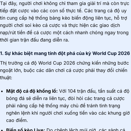
Tại đây, người chơi không chỉ tham gia giải trí mà còn trực
tiếp đặt cược vào các con số thực tế. Các trang cá độ uy
tín cung cấp hệ thống bảng kèo biến động liên tục, hỗ trợ
người chơi soi kèo cá cược và thực hiện các giao dịch
nạp/rút tiền để cá cược một cách nhanh chóng ngay trong
thời gian trận đấu đang diễn ra.
1. Sự khác biệt mang tính đột phá của kỳ World Cup 2026
Thị trường cá độ World Cup 2026 chứng kiến những bước
ngoặt lớn, buộc các dân chơi cá cược phải thay đổi chiến
thuật:
Mật độ cá độ khổng lồ:
Với 104 trận đấu, tần suất cá độ
bóng đá sẽ diễn ra liên tục, đòi hỏi các trang cá cược
phải nâng cấp hệ thống máy chủ để tránh tình trạng
nghẽn lệnh khi người chơi xuống tiền vào các khung giờ
cao điểm.
Biến số kèo Live:
Do chênh lệch múi giờ, các sảnh cá