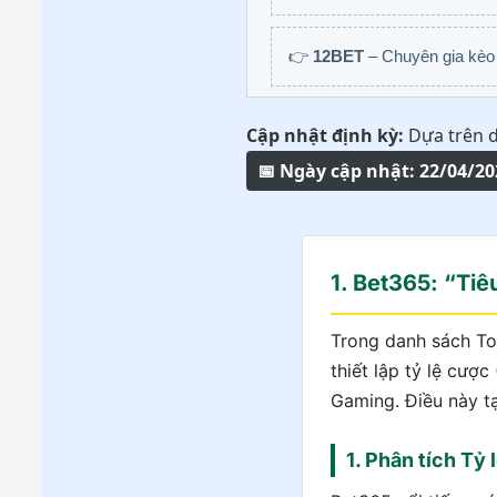
👉
12BET
– Chuyên gia kèo 
Cập nhật định kỳ:
Dựa trên d
📅 Ngày cập nhật: 22/04/20
1. Bet365: “Ti
Trong danh sách To
thiết lập tỷ lệ cượ
Gaming. Điều này tạ
1. Phân tích Tỷ 