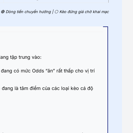
| 🔴 Dòng tiền chuyển hướng | ⚪ Kèo đứng giá chờ khai mạc
đang tập trung vào:
đang có mức Odds “ăn” rất thấp cho vị trí
o
đang là tâm điểm của các loại kèo cá độ