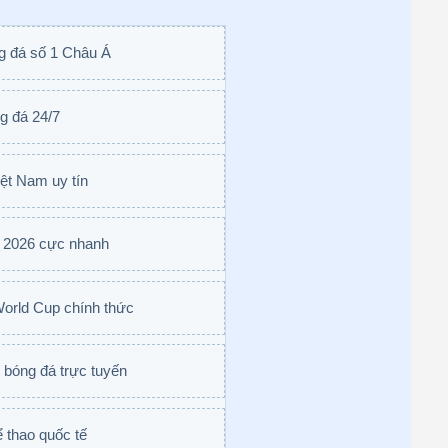
 đá số 1 Châu Á
g đá 24/7
ệt Nam uy tín
 2026 cực nhanh
orld Cup chính thức
 bóng đá trực tuyến
 thao quốc tế