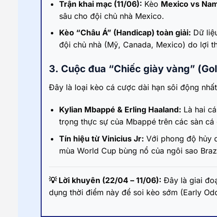
Trận khai mạc (11/06):
Kèo
Mexico vs Nam
sâu cho đội chủ nhà Mexico.
Kèo “Châu Á” (Handicap) toàn giải:
Dữ liệu
đội chủ nhà (Mỹ, Canada, Mexico) do lợi thế
3. Cuộc đua “Chiếc giày vàng” (Go
Đây là loại kèo cá cược dài hạn sôi động nhất
Kylian Mbappé & Erling Haaland:
Là hai cá
trọng thực sự của Mbappé trên các sàn cá 
Tín hiệu từ Vinicius Jr:
Với phong độ hủy d
mùa World Cup bùng nổ của ngôi sao Brazi
💡 Lời khuyên (22/04 – 11/06):
Đây là giai đoạ
dụng thời điểm này để soi kèo sớm (Early Odd