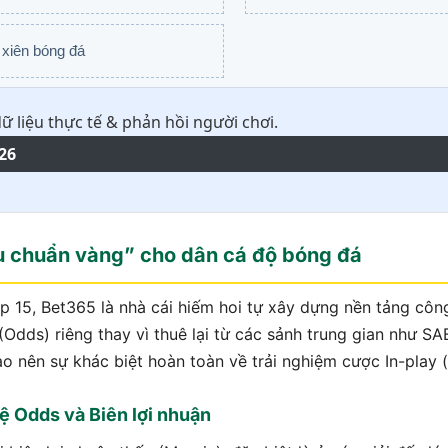
xiên bóng đá
ữ liệu thực tế & phản hồi người chơi.
26
êu chuẩn vàng” cho dân cá độ bóng đá
p 15, Bet365 là nhà cái hiếm hoi tự xây dựng nền tảng côn
c (Odds) riêng thay vì thuê lại từ các sảnh trung gian như S
o nên sự khác biệt hoàn toàn về trải nghiệm cược In-play 
lệ Odds và Biên lợi nhuận