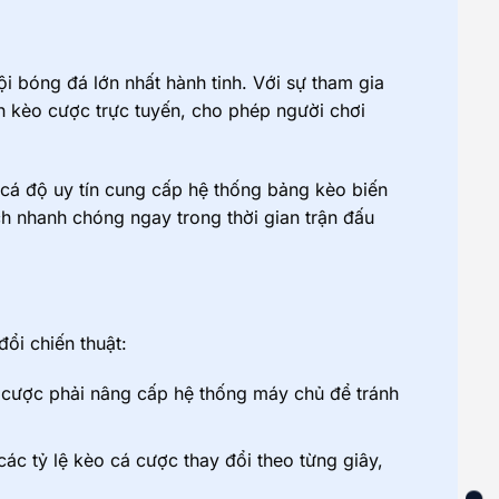
ội bóng đá lớn nhất hành tinh. Với sự tham gia
h kèo cược trực tuyến, cho phép người chơi
g cá độ uy tín cung cấp hệ thống bảng kèo biến
ch nhanh chóng ngay trong thời gian trận đấu
ổi chiến thuật:
cá cược phải nâng cấp hệ thống máy chủ để tránh
các tỷ lệ kèo cá cược thay đổi theo từng giây,