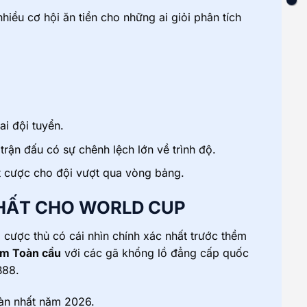
iều cơ hội ăn tiền cho những ai giỏi phân tích
ai đội tuyển.
rận đấu có sự chênh lệch lớn về trình độ.
ặt cược cho đội vượt qua vòng bảng.
NHẤT CHO WORLD CUP
 cược thủ có cái nhìn chính xác nhất trước thềm
óm Toàn cầu
với các gã khổng lồ đẳng cấp quốc
B88.
toàn nhất năm 2026.