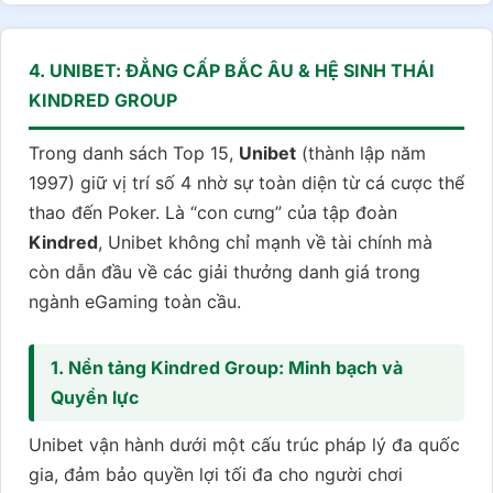
4. UNIBET: ĐẲNG CẤP BẮC ÂU & HỆ SINH THÁI
KINDRED GROUP
Trong danh sách Top 15,
Unibet
(thành lập năm
1997) giữ vị trí số 4 nhờ sự toàn diện từ cá cược thể
thao đến Poker. Là “con cưng” của tập đoàn
Kindred
, Unibet không chỉ mạnh về tài chính mà
còn dẫn đầu về các giải thưởng danh giá trong
ngành eGaming toàn cầu.
1. Nền tảng Kindred Group: Minh bạch và
Quyền lực
Unibet vận hành dưới một cấu trúc pháp lý đa quốc
gia, đảm bảo quyền lợi tối đa cho người chơi