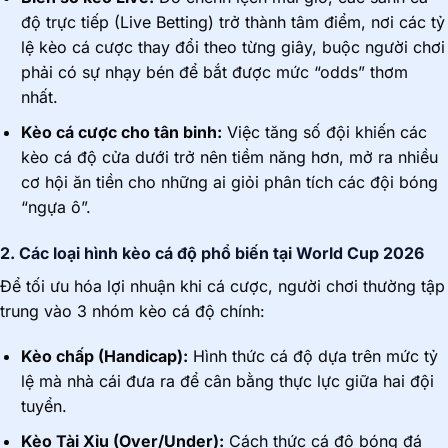
độ trực tiếp (Live Betting) trở thành tâm điểm, nơi các tỷ
lệ kèo cá cược thay đổi theo từng giây, buộc người chơi
phải có sự nhạy bén để bắt được mức “odds” thơm
nhất.
Kèo cá cược cho tân binh:
Việc tăng số đội khiến các
kèo cá độ cửa dưới trở nên tiềm năng hơn, mở ra nhiều
cơ hội ăn tiền cho những ai giỏi phân tích các đội bóng
“ngựa ô”.
2. Các loại hình kèo cá độ phổ biến tại World Cup 2026
Để tối ưu hóa lợi nhuận khi cá cược, người chơi thường tập
trung vào 3 nhóm kèo cá độ chính:
Kèo chấp (Handicap):
Hình thức cá độ dựa trên mức tỷ
lệ mà nhà cái đưa ra để cân bằng thực lực giữa hai đội
tuyển.
Kèo Tài Xỉu (Over/Under):
Cách thức cá độ bóng đá