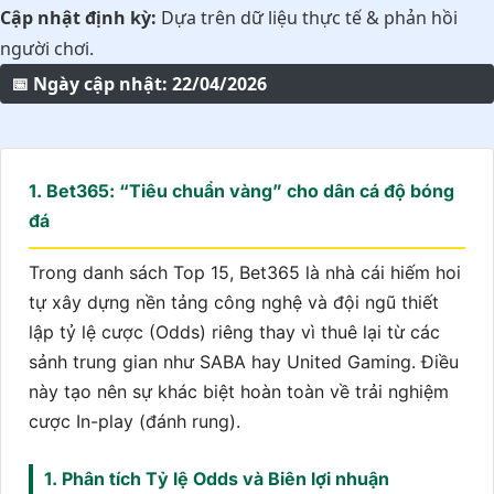
Cập nhật định kỳ:
Dựa trên dữ liệu thực tế & phản hồi
người chơi.
📅 Ngày cập nhật: 22/04/2026
1. Bet365: “Tiêu chuẩn vàng” cho dân cá độ bóng
đá
Trong danh sách Top 15, Bet365 là nhà cái hiếm hoi
tự xây dựng nền tảng công nghệ và đội ngũ thiết
lập tỷ lệ cược (Odds) riêng thay vì thuê lại từ các
sảnh trung gian như SABA hay United Gaming. Điều
này tạo nên sự khác biệt hoàn toàn về trải nghiệm
cược In-play (đánh rung).
1. Phân tích Tỷ lệ Odds và Biên lợi nhuận