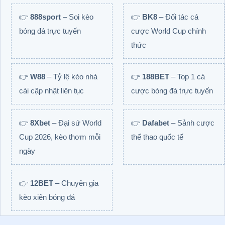
👉
888sport
– Soi kèo
👉
BK8
– Đối tác cá
bóng đá trực tuyến
cược World Cup chính
thức
👉
W88
– Tỷ lệ kèo nhà
👉
188BET
– Top 1 cá
cái cập nhật liên tục
cược bóng đá trực tuyến
👉
8Xbet
– Đại sứ World
👉
Dafabet
– Sảnh cược
Cup 2026, kèo thơm mỗi
thể thao quốc tế
ngày
👉
12BET
– Chuyên gia
kèo xiên bóng đá