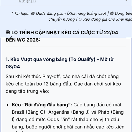
🇩🇪 🇵🇹
* Tín hiệu: 🟢 Odds đang giảm (Khả năng thắng cao) | 🔴 Dòng tiền
chuyển hướng | ⚪ Kèo đứng giá chờ khai mạc
🎯 LỘ TRÌNH CẬP NHẬT KÈO CÁ CƯỢC TỪ 22/04
ĐẾN WC 2026:
1. Kèo Vượt qua vòng bảng (To Qualify) – Mở từ
08/04
Sau khi kết thúc Play-off, các nhà cái đã chốt bảng
kèo cho toàn bộ 12 bảng đấu. Các dân chơi soi kèo
đang tập trung vào:
Kèo “Đội đứng đầu bảng”:
Các bảng đấu có mặt
Brazil (Bảng C), Argentina (Bảng J) và Pháp (Bảng
I) đang có mức Odds “ăn” rất thấp cho vị trí đầu
bảng, buộc người chơi phải cân nhắc các kèo xiên