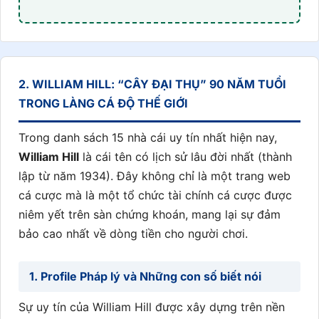
2. WILLIAM HILL: “CÂY ĐẠI THỤ” 90 NĂM TUỔI
TRONG LÀNG CÁ ĐỘ THẾ GIỚI
Trong danh sách 15 nhà cái uy tín nhất hiện nay,
William Hill
là cái tên có lịch sử lâu đời nhất (thành
lập từ năm 1934). Đây không chỉ là một trang web
cá cược mà là một tổ chức tài chính cá cược được
niêm yết trên sàn chứng khoán, mang lại sự đảm
bảo cao nhất về dòng tiền cho người chơi.
1. Profile Pháp lý và Những con số biết nói
Sự uy tín của William Hill được xây dựng trên nền