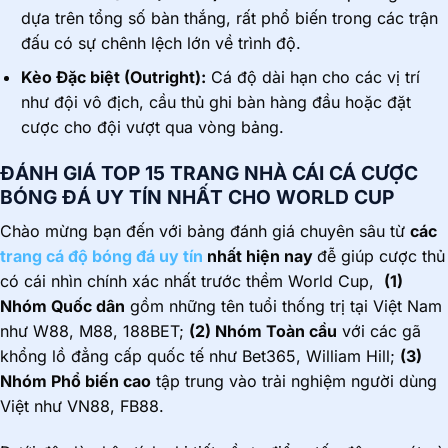
dựa trên tổng số bàn thắng, rất phổ biến trong các trận
đấu có sự chênh lệch lớn về trình độ.
Kèo Đặc biệt (Outright):
Cá độ dài hạn cho các vị trí
như đội vô địch, cầu thủ ghi bàn hàng đầu hoặc đặt
cược cho đội vượt qua vòng bảng.
ĐÁNH GIÁ TOP 15 TRANG NHÀ CÁI CÁ CƯỢC
BÓNG ĐÁ UY TÍN NHẤT CHO WORLD CUP
Chào mừng bạn đến với bảng đánh giá chuyên sâu từ
các
trang cá độ bóng đá uy tín
nhất hiện nay
đễ giúp cược thủ
có cái nhìn chính xác nhất trước thềm World Cup,
(1)
Nhóm Quốc dân
gồm những tên tuổi thống trị tại Việt Nam
như W88, M88, 188BET;
(2) Nhóm Toàn cầu
với các gã
khổng lồ đẳng cấp quốc tế như Bet365, William Hill;
(3)
Nhóm Phổ biến cao
tập trung vào trải nghiệm người dùng
Việt như VN88, FB88.