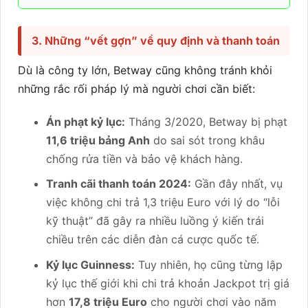
3. Những “vết gợn” về quy định và thanh toán
Dù là công ty lớn, Betway cũng không tránh khỏi
những rắc rối pháp lý mà người chơi cần biết:
Án phạt kỷ lục:
Tháng 3/2020, Betway bị phạt
11,6 triệu bảng Anh
do sai sót trong khâu
chống rửa tiền và bảo vệ khách hàng.
Tranh cãi thanh toán 2024:
Gần đây nhất, vụ
việc không chi trả 1,3 triệu Euro với lý do “lỗi
kỹ thuật” đã gây ra nhiều luồng ý kiến trái
chiều trên các diễn đàn cá cược quốc tế.
Kỷ lục Guinness:
Tuy nhiên, họ cũng từng lập
kỷ lục thế giới khi chi trả khoản Jackpot trị giá
hơn
17,8 triệu Euro
cho người chơi vào năm