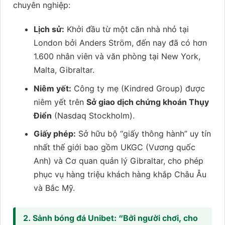
chuyên nghiệp:
Lịch sử:
Khởi đầu từ một căn nhà nhỏ tại
London bởi Anders Ström, đến nay đã có hơn
1.600 nhân viên và văn phòng tại New York,
Malta, Gibraltar.
Niêm yết:
Công ty mẹ (Kindred Group) được
niêm yết trên
Sở giao dịch chứng khoán Thụy
Điển
(Nasdaq Stockholm).
Giấy phép:
Sở hữu bộ “giấy thông hành” uy tín
nhất thế giới bao gồm UKGC (Vương quốc
Anh) và Cơ quan quản lý Gibraltar, cho phép
phục vụ hàng triệu khách hàng khắp Châu Âu
và Bắc Mỹ.
2. Sảnh bóng đá Unibet: “Bởi người chơi, cho