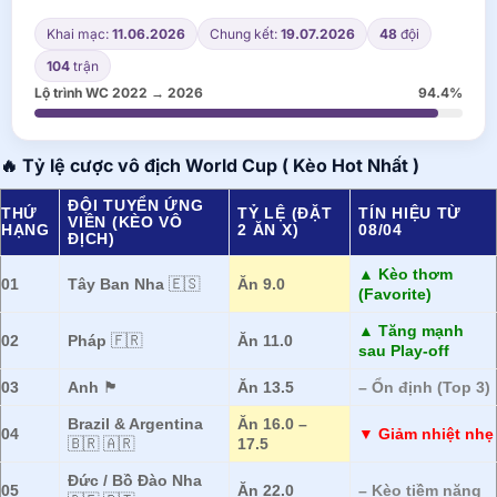
Khai mạc:
11.06.2026
Chung kết:
19.07.2026
48
đội
104
trận
Lộ trình WC 2022 → 2026
94.4%
🔥 Tỷ lệ cược vô địch World Cup ( Kèo Hot Nhất )
ĐỘI TUYỂN ỨNG
THỨ
TỶ LỆ (ĐẶT
TÍN HIỆU TỪ
VIÊN (KÈO VÔ
HẠNG
2 ĂN X)
08/04
ĐỊCH)
▲ Kèo thơm
01
Tây Ban Nha
🇪🇸
Ăn 9.0
(Favorite)
▲ Tăng mạnh
02
Pháp
🇫🇷
Ăn 11.0
sau Play-off
03
Anh
🏴󠁧󠁢󠁥󠁮󠁧󠁿
Ăn 13.5
– Ổn định (Top 3)
Brazil & Argentina
Ăn 16.0 –
04
▼ Giảm nhiệt nhẹ
🇧🇷 🇦🇷
17.5
Đức / Bồ Đào Nha
05
Ăn 22.0
– Kèo tiềm năng