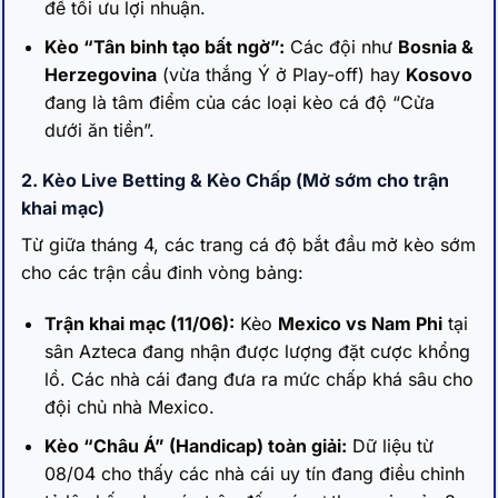
để tối ưu lợi nhuận.
Kèo “Tân binh tạo bất ngờ”:
Các đội như
Bosnia &
Herzegovina
(vừa thắng Ý ở Play-off) hay
Kosovo
đang là tâm điểm của các loại kèo cá độ “Cửa
dưới ăn tiền”.
2. Kèo Live Betting & Kèo Chấp (Mở sớm cho trận
khai mạc)
Từ giữa tháng 4, các trang cá độ bắt đầu mở kèo sớm
cho các trận cầu đinh vòng bảng:
Trận khai mạc (11/06):
Kèo
Mexico vs Nam Phi
tại
sân Azteca đang nhận được lượng đặt cược khổng
lồ. Các nhà cái đang đưa ra mức chấp khá sâu cho
đội chủ nhà Mexico.
Kèo “Châu Á” (Handicap) toàn giải:
Dữ liệu từ
08/04 cho thấy các nhà cái uy tín đang điều chỉnh