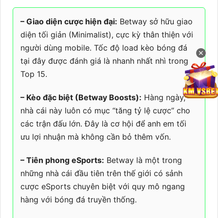
– Giao diện cược hiện đại:
Betway sở hữu giao
diện tối giản (Minimalist), cực kỳ thân thiện với
người dùng mobile. Tốc độ load kèo bóng đá
✕
tại đây được đánh giá là nhanh nhất nhì trong
Top 15.
– Kèo đặc biệt (Betway Boosts):
Hàng ngày,
nhà cái này luôn có mục “tăng tỷ lệ cược” cho
các trận đấu lớn. Đây là cơ hội để anh em tối
ưu lợi nhuận mà không cần bỏ thêm vốn.
– Tiên phong eSports:
Betway là một trong
những nhà cái đầu tiên trên thế giới có sảnh
cược eSports chuyên biệt với quy mô ngang
hàng với bóng đá truyền thống.