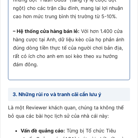
ngột) cho các trận cầu đinh, mang lại lợi nhuận
cao hơn mức trung bình thị trường từ 5-10%.
– Hệ thống cửa hàng bán lẻ:
Với hơn 1.400 cửa
hàng cược tại Anh, dữ liệu kèo của họ phản ánh
đúng dòng tiền thực tế của người chơi bản địa,
rất có ích cho anh em soi kèo theo xu hướng
đám đông.
3. Những rủi ro và tranh cãi cần lưu ý
Là một Reviewer khách quan, chúng ta không thể
bỏ qua các bài học lịch sử của nhà cái này:
Vấn đề quảng cáo:
Từng bị Tổ chức Tiêu