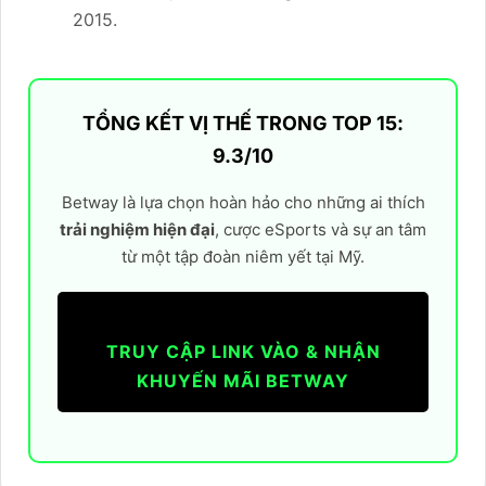
2015.
TỔNG KẾT VỊ THẾ TRONG TOP 15:
9.3/10
Betway là lựa chọn hoàn hảo cho những ai thích
trải nghiệm hiện đại
, cược eSports và sự an tâm
từ một tập đoàn niêm yết tại Mỹ.
TRUY CẬP LINK VÀO & NHẬN
KHUYẾN MÃI BETWAY