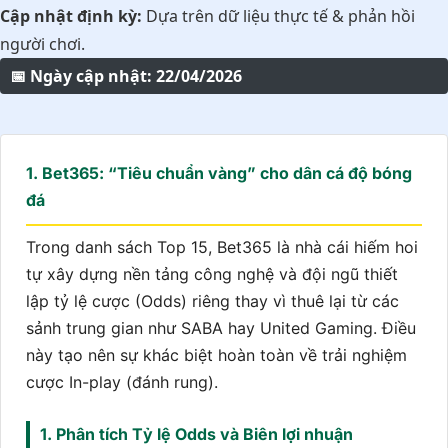
Cập nhật định kỳ:
Dựa trên dữ liệu thực tế & phản hồi
người chơi.
📅 Ngày cập nhật: 22/04/2026
1. Bet365: “Tiêu chuẩn vàng” cho dân cá độ bóng
đá
Trong danh sách Top 15, Bet365 là nhà cái hiếm hoi
tự xây dựng nền tảng công nghệ và đội ngũ thiết
lập tỷ lệ cược (Odds) riêng thay vì thuê lại từ các
sảnh trung gian như SABA hay United Gaming. Điều
này tạo nên sự khác biệt hoàn toàn về trải nghiệm
cược In-play (đánh rung).
1. Phân tích Tỷ lệ Odds và Biên lợi nhuận