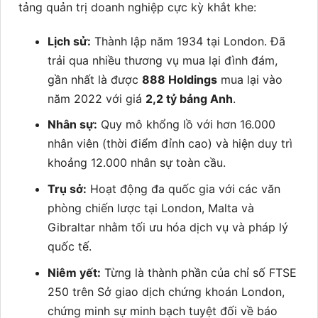
tảng quản trị doanh nghiệp cực kỳ khắt khe:
Lịch sử:
Thành lập năm 1934 tại London. Đã
trải qua nhiều thương vụ mua lại đình đám,
gần nhất là được
888 Holdings
mua lại vào
năm 2022 với giá
2,2 tỷ bảng Anh
.
Nhân sự:
Quy mô khổng lồ với hơn 16.000
nhân viên (thời điểm đỉnh cao) và hiện duy trì
khoảng 12.000 nhân sự toàn cầu.
Trụ sở:
Hoạt động đa quốc gia với các văn
phòng chiến lược tại London, Malta và
Gibraltar nhằm tối ưu hóa dịch vụ và pháp lý
quốc tế.
Niêm yết:
Từng là thành phần của chỉ số FTSE
250 trên Sở giao dịch chứng khoán London,
chứng minh sự minh bạch tuyệt đối về báo