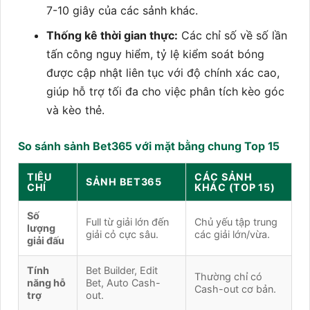
7-10 giây của các sảnh khác.
Thống kê thời gian thực:
Các chỉ số về số lần
tấn công nguy hiểm, tỷ lệ kiểm soát bóng
được cập nhật liên tục với độ chính xác cao,
giúp hỗ trợ tối đa cho việc phân tích kèo góc
và kèo thẻ.
So sánh sảnh Bet365 với mặt bằng chung Top 15
TIÊU
CÁC SẢNH
SẢNH BET365
CHÍ
KHÁC (TOP 15)
Số
Full từ giải lớn đến
Chủ yếu tập trung
lượng
giải cỏ cực sâu.
các giải lớn/vừa.
giải đấu
Tính
Bet Builder, Edit
Thường chỉ có
năng hỗ
Bet, Auto Cash-
Cash-out cơ bản.
trợ
out.