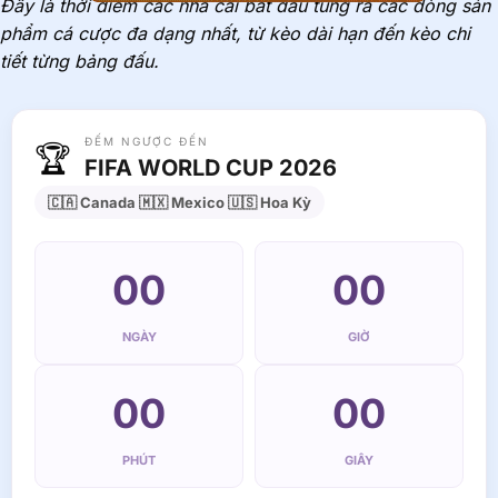
Đây là thời điểm các nhà cái bắt đầu tung ra các dòng sản
phẩm cá cược đa dạng nhất, từ kèo dài hạn đến kèo chi
tiết từng bảng đấu.
ĐẾM NGƯỢC ĐẾN
🏆
FIFA WORLD CUP 2026
🇨🇦
Canada
🇲🇽
Mexico
🇺🇸
Hoa Kỳ
00
00
NGÀY
GIỜ
00
00
PHÚT
GIÂY