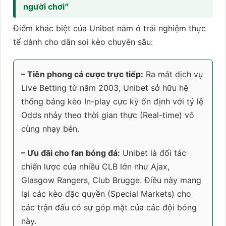
người chơi”
Điểm khác biệt của Unibet nằm ở trải nghiệm thực
tế dành cho dân soi kèo chuyên sâu:
– Tiên phong cá cược trực tiếp:
Ra mắt dịch vụ
Live Betting từ năm 2003, Unibet sở hữu hệ
thống bảng kèo In-play cực kỳ ổn định với tỷ lệ
Odds nhảy theo thời gian thực (Real-time) vô
cùng nhạy bén.
– Ưu đãi cho fan bóng đá:
Unibet là đối tác
chiến lược của nhiều CLB lớn như Ajax,
Glasgow Rangers, Club Brugge. Điều này mang
lại các kèo đặc quyền (Special Markets) cho
các trận đấu có sự góp mặt của các đội bóng
này.