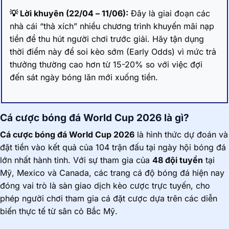
💡 Lời khuyên (22/04 – 11/06):
Đây là giai đoạn các
nhà cái “thả xích” nhiều chương trình khuyến mãi nạp
tiền để thu hút người chơi trước giải. Hãy tận dụng
thời điểm này để soi kèo sớm (Early Odds) vì mức trả
thưởng thường cao hơn từ 15-20% so với việc đợi
đến sát ngày bóng lăn mới xuống tiền.
Cá cược bóng đá World Cup 2026 là gì?
Cá cược bóng đá World Cup 2026
là hình thức dự đoán và
đặt tiền vào kết quả của 104 trận đấu tại ngày hội bóng đá
lớn nhất hành tinh. Với sự tham gia của
48 đội tuyển
tại
Mỹ, Mexico và Canada, các trang cá độ bóng đá hiện nay
đóng vai trò là sàn giao dịch kèo cược trực tuyến, cho
phép người chơi tham gia cá đặt cược dựa trên các diễn
biến thực tế từ sân cỏ Bắc Mỹ.