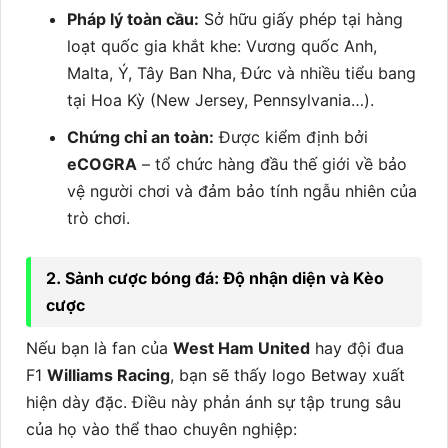
Pháp lý toàn cầu:
Sở hữu giấy phép tại hàng
loạt quốc gia khắt khe: Vương quốc Anh,
Malta, Ý, Tây Ban Nha, Đức và nhiều tiểu bang
tại Hoa Kỳ (New Jersey, Pennsylvania…).
Chứng chỉ an toàn:
Được kiểm định bởi
eCOGRA
– tổ chức hàng đầu thế giới về bảo
vệ người chơi và đảm bảo tính ngẫu nhiên của
trò chơi.
2. Sảnh cược bóng đá: Độ nhận diện và Kèo
cược
Nếu bạn là fan của
West Ham United
hay đội đua
F1
Williams Racing
, bạn sẽ thấy logo Betway xuất
hiện dày đặc. Điều này phản ánh sự tập trung sâu
của họ vào thể thao chuyên nghiệp: