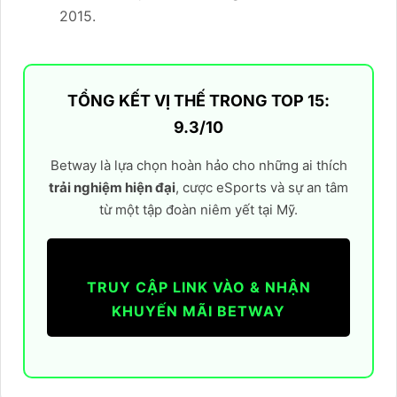
2015.
TỔNG KẾT VỊ THẾ TRONG TOP 15:
9.3/10
Betway là lựa chọn hoàn hảo cho những ai thích
trải nghiệm hiện đại
, cược eSports và sự an tâm
từ một tập đoàn niêm yết tại Mỹ.
TRUY CẬP LINK VÀO & NHẬN
KHUYẾN MÃI BETWAY