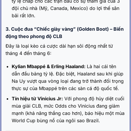
tỷ lệ chấp cho các trận đấu có sự tham gia của 3
đội chủ nhà (Mỹ, Canada, Mexico) do lợi thế sân
bãi rất lớn.
3. Cuộc đua “Chiếc giày vàng” (Golden Boot) – Biến
động theo phong độ CLB
Đây là loại kèo cá cược dài hạn sôi động nhất từ
tháng 4 đến tháng 6:
Kylian Mbappé & Erling Haaland:
Là hai cái tên
dẫn đầu bảng tỷ lệ. Đặc biệt, Haaland sau khi giúp
Na Uy vượt qua vòng loại đang trở thành đối trọng
thực sự của Mbappé trên các sàn cá độ quốc tế.
Tín hiệu từ Vinicius Jr:
Với phong độ hủy diệt cuối
mùa giải CLB, mức Odds cho Vinicius đang giảm
mạnh (khả năng thắng cao hơn), báo hiệu một mùa
World Cup bùng nổ của ngôi sao Brazil.