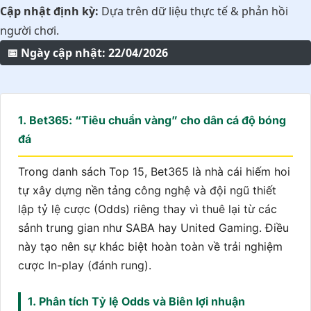
Cập nhật định kỳ:
Dựa trên dữ liệu thực tế & phản hồi
người chơi.
📅 Ngày cập nhật: 22/04/2026
1. Bet365: “Tiêu chuẩn vàng” cho dân cá độ bóng
đá
Trong danh sách Top 15, Bet365 là nhà cái hiếm hoi
tự xây dựng nền tảng công nghệ và đội ngũ thiết
lập tỷ lệ cược (Odds) riêng thay vì thuê lại từ các
sảnh trung gian như SABA hay United Gaming. Điều
này tạo nên sự khác biệt hoàn toàn về trải nghiệm
cược In-play (đánh rung).
1. Phân tích Tỷ lệ Odds và Biên lợi nhuận