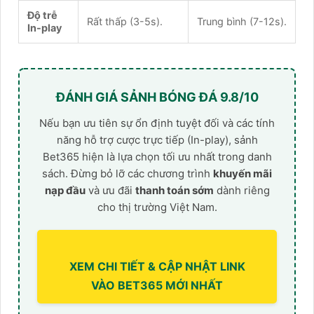
Độ trễ
Rất thấp (3-5s).
Trung bình (7-12s).
In-play
ĐÁNH GIÁ SẢNH BÓNG ĐÁ 9.8/10
Nếu bạn ưu tiên sự ổn định tuyệt đối và các tính
năng hỗ trợ cược trực tiếp (In-play), sảnh
Bet365 hiện là lựa chọn tối ưu nhất trong danh
sách. Đừng bỏ lỡ các chương trình
khuyến mãi
nạp đầu
và ưu đãi
thanh toán sớm
dành riêng
cho thị trường Việt Nam.
XEM CHI TIẾT & CẬP NHẬT LINK
VÀO BET365 MỚI NHẤT