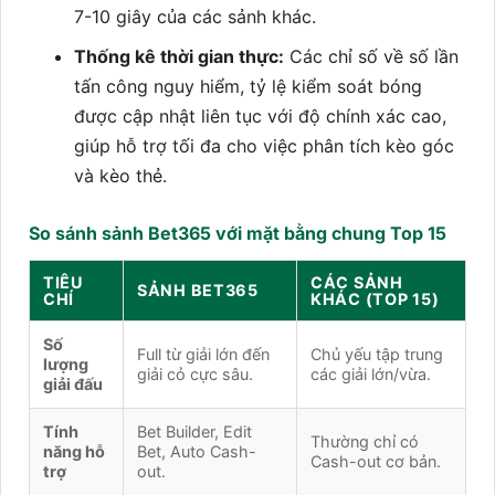
7-10 giây của các sảnh khác.
Thống kê thời gian thực:
Các chỉ số về số lần
tấn công nguy hiểm, tỷ lệ kiểm soát bóng
được cập nhật liên tục với độ chính xác cao,
giúp hỗ trợ tối đa cho việc phân tích kèo góc
và kèo thẻ.
So sánh sảnh Bet365 với mặt bằng chung Top 15
TIÊU
CÁC SẢNH
SẢNH BET365
CHÍ
KHÁC (TOP 15)
Số
Full từ giải lớn đến
Chủ yếu tập trung
lượng
giải cỏ cực sâu.
các giải lớn/vừa.
giải đấu
Tính
Bet Builder, Edit
Thường chỉ có
năng hỗ
Bet, Auto Cash-
Cash-out cơ bản.
trợ
out.