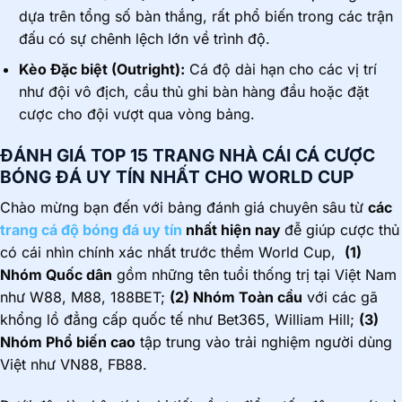
dựa trên tổng số bàn thắng, rất phổ biến trong các trận
đấu có sự chênh lệch lớn về trình độ.
Kèo Đặc biệt (Outright):
Cá độ dài hạn cho các vị trí
như đội vô địch, cầu thủ ghi bàn hàng đầu hoặc đặt
cược cho đội vượt qua vòng bảng.
ĐÁNH GIÁ TOP 15 TRANG NHÀ CÁI CÁ CƯỢC
BÓNG ĐÁ UY TÍN NHẤT CHO WORLD CUP
Chào mừng bạn đến với bảng đánh giá chuyên sâu từ
các
trang cá độ bóng đá uy tín
nhất hiện nay
đễ giúp cược thủ
có cái nhìn chính xác nhất trước thềm World Cup,
(1)
Nhóm Quốc dân
gồm những tên tuổi thống trị tại Việt Nam
như W88, M88, 188BET;
(2) Nhóm Toàn cầu
với các gã
khổng lồ đẳng cấp quốc tế như Bet365, William Hill;
(3)
Nhóm Phổ biến cao
tập trung vào trải nghiệm người dùng
Việt như VN88, FB88.