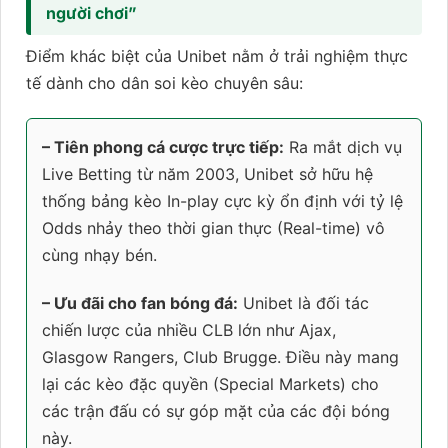
người chơi”
Điểm khác biệt của Unibet nằm ở trải nghiệm thực
tế dành cho dân soi kèo chuyên sâu:
– Tiên phong cá cược trực tiếp:
Ra mắt dịch vụ
Live Betting từ năm 2003, Unibet sở hữu hệ
thống bảng kèo In-play cực kỳ ổn định với tỷ lệ
Odds nhảy theo thời gian thực (Real-time) vô
cùng nhạy bén.
– Ưu đãi cho fan bóng đá:
Unibet là đối tác
chiến lược của nhiều CLB lớn như Ajax,
Glasgow Rangers, Club Brugge. Điều này mang
lại các kèo đặc quyền (Special Markets) cho
các trận đấu có sự góp mặt của các đội bóng
này.