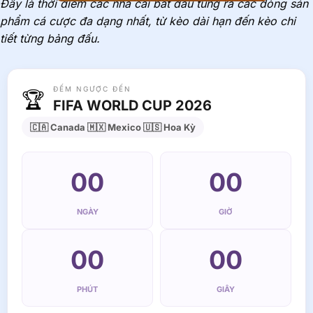
Đây là thời điểm các nhà cái bắt đầu tung ra các dòng sản
phẩm cá cược đa dạng nhất, từ kèo dài hạn đến kèo chi
tiết từng bảng đấu.
ĐẾM NGƯỢC ĐẾN
🏆
FIFA WORLD CUP 2026
🇨🇦
Canada
🇲🇽
Mexico
🇺🇸
Hoa Kỳ
00
00
NGÀY
GIỜ
00
00
PHÚT
GIÂY