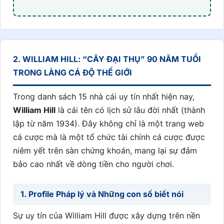
2. WILLIAM HILL: “CÂY ĐẠI THỤ” 90 NĂM TUỔI
TRONG LÀNG CÁ ĐỘ THẾ GIỚI
Trong danh sách 15 nhà cái uy tín nhất hiện nay,
William Hill
là cái tên có lịch sử lâu đời nhất (thành
lập từ năm 1934). Đây không chỉ là một trang web
cá cược mà là một tổ chức tài chính cá cược được
niêm yết trên sàn chứng khoán, mang lại sự đảm
bảo cao nhất về dòng tiền cho người chơi.
1. Profile Pháp lý và Những con số biết nói
Sự uy tín của William Hill được xây dựng trên nền