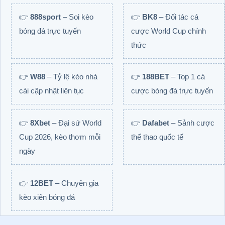
👉
888sport
– Soi kèo
👉
BK8
– Đối tác cá
bóng đá trực tuyến
cược World Cup chính
thức
👉
W88
– Tỷ lệ kèo nhà
👉
188BET
– Top 1 cá
cái cập nhật liên tục
cược bóng đá trực tuyến
👉
8Xbet
– Đại sứ World
👉
Dafabet
– Sảnh cược
Cup 2026, kèo thơm mỗi
thể thao quốc tế
ngày
👉
12BET
– Chuyên gia
kèo xiên bóng đá