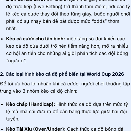
độ trực tiếp (Live Betting) trở thành tâm điểm, nơi các tỷ
lệ kèo cá cược thay đổi theo từng giây, buộc người chơi
phải có sự nhạy bén để bắt được mức “odds” thơm
nhất.
Kèo cá cược cho tân binh:
Việc tăng số đội khiến các
kèo cá độ cửa dưới trở nên tiềm năng hơn, mở ra nhiều
cơ hội ăn tiền cho những ai giỏi phân tích các đội bóng
“ngựa ô”.
2. Các loại hình kèo cá độ phổ biến tại World Cup 2026
Để tối ưu hóa lợi nhuận khi cá cược, người chơi thường tập
trung vào 3 nhóm kèo cá độ chính:
Kèo chấp (Handicap):
Hình thức cá độ dựa trên mức tỷ
lệ mà nhà cái đưa ra để cân bằng thực lực giữa hai đội
tuyển.
Kèo Tài Xỉu (Over/Under):
Cách thức cá độ bóng đá