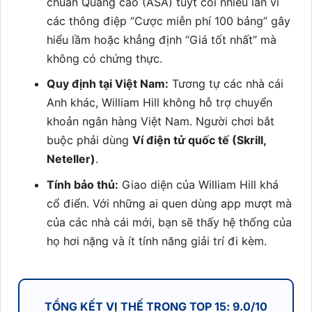
chuẩn Quảng cáo (ASA) tuýt còi nhiều lần vì
các thông điệp “Cược miễn phí 100 bảng” gây
hiểu lầm hoặc khẳng định “Giá tốt nhất” mà
không có chứng thực.
Quy định tại Việt Nam:
Tương tự các nhà cái
Anh khác, William Hill không hỗ trợ chuyển
khoản ngân hàng Việt Nam. Người chơi bắt
buộc phải dùng
Ví điện tử quốc tế (Skrill,
Neteller)
.
Tính bảo thủ:
Giao diện của William Hill khá
cổ điển. Với những ai quen dùng app mượt mà
của các nhà cái mới, bạn sẽ thấy hệ thống của
họ hơi nặng và ít tính năng giải trí đi kèm.
TỔNG KẾT VỊ THẾ TRONG TOP 15: 9.0/10