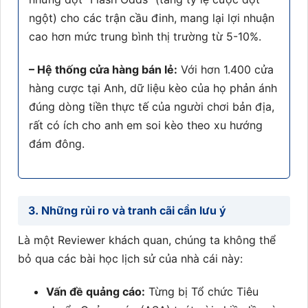
ngột) cho các trận cầu đinh, mang lại lợi nhuận
cao hơn mức trung bình thị trường từ 5-10%.
– Hệ thống cửa hàng bán lẻ:
Với hơn 1.400 cửa
hàng cược tại Anh, dữ liệu kèo của họ phản ánh
đúng dòng tiền thực tế của người chơi bản địa,
rất có ích cho anh em soi kèo theo xu hướng
đám đông.
3. Những rủi ro và tranh cãi cần lưu ý
Là một Reviewer khách quan, chúng ta không thể
bỏ qua các bài học lịch sử của nhà cái này:
Vấn đề quảng cáo:
Từng bị Tổ chức Tiêu