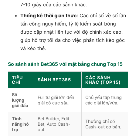
7-10 giây của các sảnh khác.
Thống kê thời gian thực:
Các chỉ số về số lần
tấn công nguy hiểm, tỷ lệ kiểm soát bóng
được cập nhật liên tục với độ chính xác cao,
giúp hỗ trợ tối đa cho việc phân tích kèo góc
và kèo thẻ.
So sánh sảnh Bet365 với mặt bằng chung Top 15
TIÊU
CÁC SẢNH
SẢNH BET365
CHÍ
KHÁC (TOP 15)
Số
Full từ giải lớn đến
Chủ yếu tập trung
lượng
giải cỏ cực sâu.
các giải lớn/vừa.
giải đấu
Tính
Bet Builder, Edit
Thường chỉ có
năng hỗ
Bet, Auto Cash-
Cash-out cơ bản.
trợ
out.