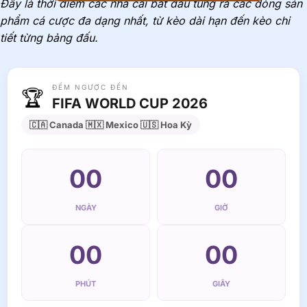
Đây là thời điểm các nhà cái bắt đầu tung ra các dòng sản
phẩm cá cược đa dạng nhất, từ kèo dài hạn đến kèo chi
tiết từng bảng đấu.
ĐẾM NGƯỢC ĐẾN
🏆
FIFA WORLD CUP 2026
🇨🇦
Canada
🇲🇽
Mexico
🇺🇸
Hoa Kỳ
00
00
NGÀY
GIỜ
00
00
PHÚT
GIÂY