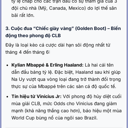
tỷ lệ chấp cho các trận đấu có sự tham gia của 3
đội chủ nhà (Mỹ, Canada, Mexico) do lợi thế sân
bãi rất lớn.
3. Cuộc đua “Chiếc giày vàng” (Golden Boot) – Biến
động theo phong độ CLB
Đây là loại kèo cá cược dài hạn sôi động nhất từ
tháng 4 đến tháng 6:
Kylian Mbappé & Erling Haaland:
Là hai cái tên
dẫn đầu bảng tỷ lệ. Đặc biệt, Haaland sau khi giúp
Na Uy vượt qua vòng loại đang trở thành đối trọng
thực sự của Mbappé trên các sàn cá độ quốc tế.
Tín hiệu từ Vinicius Jr:
Với phong độ hủy diệt cuối
mùa giải CLB, mức Odds cho Vinicius đang giảm
mạnh (khả năng thắng cao hơn), báo hiệu một mùa
World Cup bùng nổ của ngôi sao Brazil.