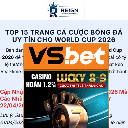
Bỏ
qua
nội
dung
TOP 15 TRANG CÁ CƯỢC BÓNG ĐÁ
UY TÍN CHO WORLD CUP 2026
Bạn đang tìm kiếm
trang cá cược bóng đá World Cup
×
2026
để “về bờ” an toàn? Xem ngay Top 15 nhà cái có tỷ
lệ thưởng cao nhất, khuyến mãi khủng và cập nhật kèo
Real-time nhanh nhất cho kỳ đại hội bóng đá lớn nhất hành
tinh.
Cập Nhật Các Kèo Cá Cược World Cup 2026 Mà
Các Nhà Cái Uy Tín Đang Ra (Giai đoạn từ
22/04/2026 đến khai mạc 11/06/2026)
Lưu ý: Sau khi vòng Play-off kết thúc vào rạng sáng
01/04/2026, danh sách 48 đội tuyển đã chính thức lộ diện.