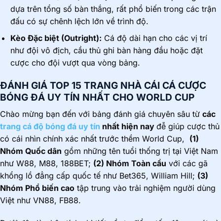
dựa trên tổng số bàn thắng, rất phổ biến trong các trận
đấu có sự chênh lệch lớn về trình độ.
Kèo Đặc biệt (Outright):
Cá độ dài hạn cho các vị trí
như đội vô địch, cầu thủ ghi bàn hàng đầu hoặc đặt
cược cho đội vượt qua vòng bảng.
ĐÁNH GIÁ TOP 15 TRANG NHÀ CÁI CÁ CƯỢC
BÓNG ĐÁ UY TÍN NHẤT CHO WORLD CUP
Chào mừng bạn đến với bảng đánh giá chuyên sâu từ
các
trang cá độ bóng đá uy tín
nhất hiện nay
đễ giúp cược thủ
có cái nhìn chính xác nhất trước thềm World Cup,
(1)
Nhóm Quốc dân
gồm những tên tuổi thống trị tại Việt Nam
như W88, M88, 188BET;
(2) Nhóm Toàn cầu
với các gã
khổng lồ đẳng cấp quốc tế như Bet365, William Hill;
(3)
Nhóm Phổ biến cao
tập trung vào trải nghiệm người dùng
Việt như VN88, FB88.