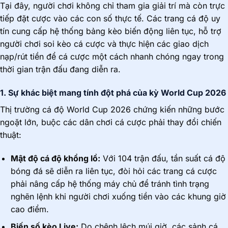
Tại đây, người chơi không chỉ tham gia giải trí mà còn trực
tiếp đặt cược vào các con số thực tế. Các trang cá độ uy
tín cung cấp hệ thống bảng kèo biến động liên tục, hỗ trợ
người chơi soi kèo cá cược và thực hiện các giao dịch
nạp/rút tiền để cá cược một cách nhanh chóng ngay trong
thời gian trận đấu đang diễn ra.
1. Sự khác biệt mang tính đột phá của kỳ World Cup 2026
Thị trường cá độ World Cup 2026 chứng kiến những bước
ngoặt lớn, buộc các dân chơi cá cược phải thay đổi chiến
thuật:
Mật độ cá độ khổng lồ:
Với 104 trận đấu, tần suất cá độ
bóng đá sẽ diễn ra liên tục, đòi hỏi các trang cá cược
phải nâng cấp hệ thống máy chủ để tránh tình trạng
nghẽn lệnh khi người chơi xuống tiền vào các khung giờ
cao điểm.
Biến số kèo Live:
Do chênh lệch múi giờ, các sảnh cá