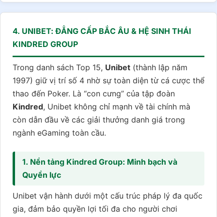
4. UNIBET: ĐẲNG CẤP BẮC ÂU & HỆ SINH THÁI
KINDRED GROUP
Trong danh sách Top 15,
Unibet
(thành lập năm
1997) giữ vị trí số 4 nhờ sự toàn diện từ cá cược thể
thao đến Poker. Là “con cưng” của tập đoàn
Kindred
, Unibet không chỉ mạnh về tài chính mà
còn dẫn đầu về các giải thưởng danh giá trong
ngành eGaming toàn cầu.
1. Nền tảng Kindred Group: Minh bạch và
Quyền lực
Unibet vận hành dưới một cấu trúc pháp lý đa quốc
gia, đảm bảo quyền lợi tối đa cho người chơi