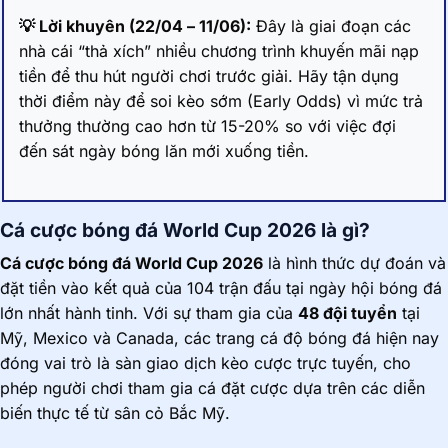
💡 Lời khuyên (22/04 – 11/06):
Đây là giai đoạn các
nhà cái “thả xích” nhiều chương trình khuyến mãi nạp
tiền để thu hút người chơi trước giải. Hãy tận dụng
thời điểm này để soi kèo sớm (Early Odds) vì mức trả
thưởng thường cao hơn từ 15-20% so với việc đợi
đến sát ngày bóng lăn mới xuống tiền.
Cá cược bóng đá World Cup 2026 là gì?
Cá cược bóng đá World Cup 2026
là hình thức dự đoán và
đặt tiền vào kết quả của 104 trận đấu tại ngày hội bóng đá
lớn nhất hành tinh. Với sự tham gia của
48 đội tuyển
tại
Mỹ, Mexico và Canada, các trang cá độ bóng đá hiện nay
đóng vai trò là sàn giao dịch kèo cược trực tuyến, cho
phép người chơi tham gia cá đặt cược dựa trên các diễn
biến thực tế từ sân cỏ Bắc Mỹ.