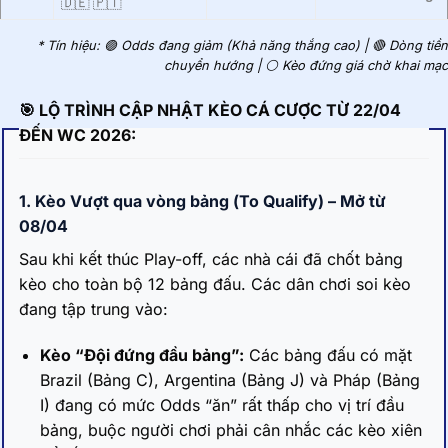
🇩🇪 🇵🇹
* Tín hiệu: 🟢 Odds đang giảm (Khả năng thắng cao) | 🔴 Dòng tiền
chuyển hướng | ⚪ Kèo đứng giá chờ khai mạc
🎯 LỘ TRÌNH CẬP NHẬT KÈO CÁ CƯỢC TỪ 22/04
ĐẾN WC 2026:
1. Kèo Vượt qua vòng bảng (To Qualify) – Mở từ
08/04
Sau khi kết thúc Play-off, các nhà cái đã chốt bảng
kèo cho toàn bộ 12 bảng đấu. Các dân chơi soi kèo
đang tập trung vào:
Kèo “Đội đứng đầu bảng”:
Các bảng đấu có mặt
Brazil (Bảng C), Argentina (Bảng J) và Pháp (Bảng
I) đang có mức Odds “ăn” rất thấp cho vị trí đầu
bảng, buộc người chơi phải cân nhắc các kèo xiên