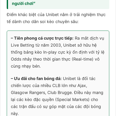
người chơi”
Điểm khác biệt của Unibet nằm ở trải nghiệm thực
tế dành cho dân soi kèo chuyên sâu:
– Tiên phong cá cược trực tiếp:
Ra mắt dịch vụ
Live Betting từ năm 2003, Unibet sở hữu hệ
thống bảng kèo In-play cực kỳ ổn định với tỷ lệ
Odds nhảy theo thời gian thực (Real-time) vô
cùng nhạy bén.
– Ưu đãi cho fan bóng đá:
Unibet là đối tác
chiến lược của nhiều CLB lớn như Ajax,
Glasgow Rangers, Club Brugge. Điều này mang
lại các kèo đặc quyền (Special Markets) cho
các trận đấu có sự góp mặt của các đội bóng
này.