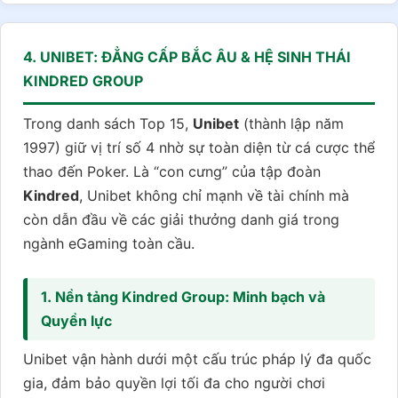
4. UNIBET: ĐẲNG CẤP BẮC ÂU & HỆ SINH THÁI
KINDRED GROUP
Trong danh sách Top 15,
Unibet
(thành lập năm
1997) giữ vị trí số 4 nhờ sự toàn diện từ cá cược thể
thao đến Poker. Là “con cưng” của tập đoàn
Kindred
, Unibet không chỉ mạnh về tài chính mà
còn dẫn đầu về các giải thưởng danh giá trong
ngành eGaming toàn cầu.
1. Nền tảng Kindred Group: Minh bạch và
Quyền lực
Unibet vận hành dưới một cấu trúc pháp lý đa quốc
gia, đảm bảo quyền lợi tối đa cho người chơi