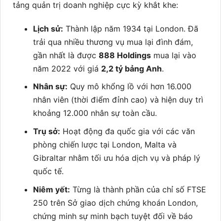
tảng quản trị doanh nghiệp cực kỳ khắt khe:
Lịch sử:
Thành lập năm 1934 tại London. Đã
trải qua nhiều thương vụ mua lại đình đám,
gần nhất là được
888 Holdings
mua lại vào
năm 2022 với giá
2,2 tỷ bảng Anh
.
Nhân sự:
Quy mô khổng lồ với hơn 16.000
nhân viên (thời điểm đỉnh cao) và hiện duy trì
khoảng 12.000 nhân sự toàn cầu.
Trụ sở:
Hoạt động đa quốc gia với các văn
phòng chiến lược tại London, Malta và
Gibraltar nhằm tối ưu hóa dịch vụ và pháp lý
quốc tế.
Niêm yết:
Từng là thành phần của chỉ số FTSE
250 trên Sở giao dịch chứng khoán London,
chứng minh sự minh bạch tuyệt đối về báo