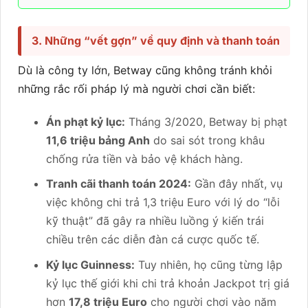
3. Những “vết gợn” về quy định và thanh toán
Dù là công ty lớn, Betway cũng không tránh khỏi
những rắc rối pháp lý mà người chơi cần biết:
Án phạt kỷ lục:
Tháng 3/2020, Betway bị phạt
11,6 triệu bảng Anh
do sai sót trong khâu
chống rửa tiền và bảo vệ khách hàng.
Tranh cãi thanh toán 2024:
Gần đây nhất, vụ
việc không chi trả 1,3 triệu Euro với lý do “lỗi
kỹ thuật” đã gây ra nhiều luồng ý kiến trái
chiều trên các diễn đàn cá cược quốc tế.
Kỷ lục Guinness:
Tuy nhiên, họ cũng từng lập
kỷ lục thế giới khi chi trả khoản Jackpot trị giá
hơn
17,8 triệu Euro
cho người chơi vào năm