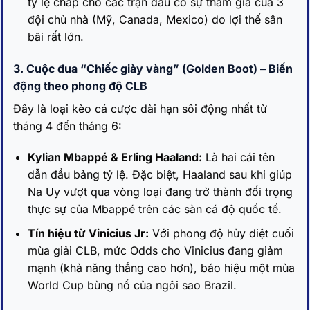
tỷ lệ chấp cho các trận đấu có sự tham gia của 3
đội chủ nhà (Mỹ, Canada, Mexico) do lợi thế sân
bãi rất lớn.
3. Cuộc đua “Chiếc giày vàng” (Golden Boot) – Biến
động theo phong độ CLB
Đây là loại kèo cá cược dài hạn sôi động nhất từ
tháng 4 đến tháng 6:
Kylian Mbappé & Erling Haaland:
Là hai cái tên
dẫn đầu bảng tỷ lệ. Đặc biệt, Haaland sau khi giúp
Na Uy vượt qua vòng loại đang trở thành đối trọng
thực sự của Mbappé trên các sàn cá độ quốc tế.
Tín hiệu từ Vinicius Jr:
Với phong độ hủy diệt cuối
mùa giải CLB, mức Odds cho Vinicius đang giảm
mạnh (khả năng thắng cao hơn), báo hiệu một mùa
World Cup bùng nổ của ngôi sao Brazil.