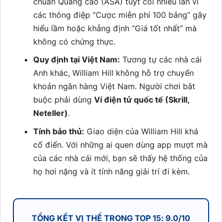
chuẩn Quảng cáo (ASA) tuýt còi nhiều lần vì
các thông điệp “Cược miễn phí 100 bảng” gây
hiểu lầm hoặc khẳng định “Giá tốt nhất” mà
không có chứng thực.
Quy định tại Việt Nam:
Tương tự các nhà cái
Anh khác, William Hill không hỗ trợ chuyển
khoản ngân hàng Việt Nam. Người chơi bắt
buộc phải dùng
Ví điện tử quốc tế (Skrill,
Neteller)
.
Tính bảo thủ:
Giao diện của William Hill khá
cổ điển. Với những ai quen dùng app mượt mà
của các nhà cái mới, bạn sẽ thấy hệ thống của
họ hơi nặng và ít tính năng giải trí đi kèm.
TỔNG KẾT VỊ THẾ TRONG TOP 15: 9.0/10