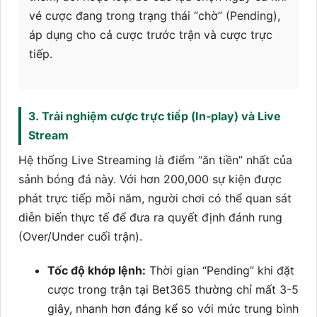
vé cược đang trong trạng thái “chờ” (Pending),
áp dụng cho cả cược trước trận và cược trực
tiếp.
3. Trải nghiệm cược trực tiếp (In-play) và Live
Stream
Hệ thống Live Streaming là điểm “ăn tiền” nhất của
sảnh bóng đá này. Với hơn 200,000 sự kiện được
phát trực tiếp mỗi năm, người chơi có thể quan sát
diễn biến thực tế để đưa ra quyết định đánh rung
(Over/Under cuối trận).
Tốc độ khớp lệnh:
Thời gian “Pending” khi đặt
cược trong trận tại Bet365 thường chỉ mất 3-5
giây, nhanh hơn đáng kể so với mức trung bình