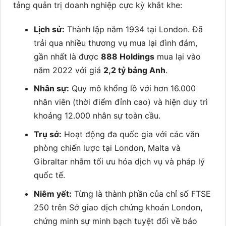
tảng quản trị doanh nghiệp cực kỳ khắt khe:
Lịch sử:
Thành lập năm 1934 tại London. Đã
trải qua nhiều thương vụ mua lại đình đám,
gần nhất là được
888 Holdings
mua lại vào
năm 2022 với giá
2,2 tỷ bảng Anh
.
Nhân sự:
Quy mô khổng lồ với hơn 16.000
nhân viên (thời điểm đỉnh cao) và hiện duy trì
khoảng 12.000 nhân sự toàn cầu.
Trụ sở:
Hoạt động đa quốc gia với các văn
phòng chiến lược tại London, Malta và
Gibraltar nhằm tối ưu hóa dịch vụ và pháp lý
quốc tế.
Niêm yết:
Từng là thành phần của chỉ số FTSE
250 trên Sở giao dịch chứng khoán London,
chứng minh sự minh bạch tuyệt đối về báo