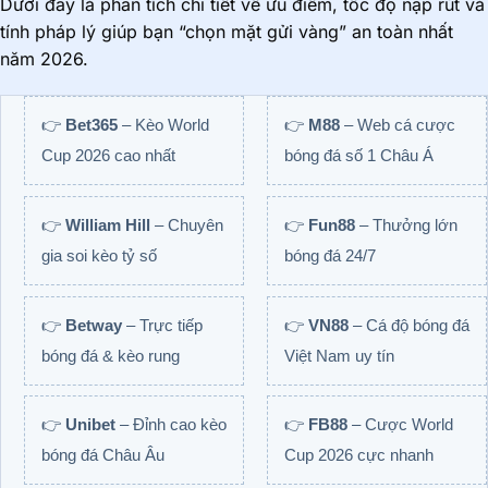
Dưới đây là phân tích chi tiết về ưu điểm, tốc độ nạp rút và
tính pháp lý giúp bạn “chọn mặt gửi vàng” an toàn nhất
năm 2026.
👉
Bet365
– Kèo World
👉
M88
– Web cá cược
Cup 2026 cao nhất
bóng đá số 1 Châu Á
👉
William Hill
– Chuyên
👉
Fun88
– Thưởng lớn
gia soi kèo tỷ số
bóng đá 24/7
👉
Betway
– Trực tiếp
👉
VN88
– Cá độ bóng đá
bóng đá & kèo rung
Việt Nam uy tín
👉
Unibet
– Đỉnh cao kèo
👉
FB88
– Cược World
bóng đá Châu Âu
Cup 2026 cực nhanh