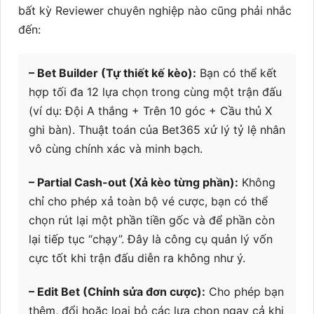
bất kỳ Reviewer chuyên nghiệp nào cũng phải nhắc
đến:
– Bet Builder (Tự thiết kế kèo):
Bạn có thể kết
hợp tối đa 12 lựa chọn trong cùng một trận đấu
(ví dụ: Đội A thắng + Trên 10 góc + Cầu thủ X
ghi bàn). Thuật toán của Bet365 xử lý tỷ lệ nhân
vô cùng chính xác và minh bạch.
– Partial Cash-out (Xả kèo từng phần):
Không
chỉ cho phép xả toàn bộ vé cược, bạn có thể
chọn rút lại một phần tiền gốc và để phần còn
lại tiếp tục “chạy”. Đây là công cụ quản lý vốn
cực tốt khi trận đấu diễn ra không như ý.
– Edit Bet (Chỉnh sửa đơn cược):
Cho phép bạn
thêm, đổi hoặc loại bỏ các lựa chọn ngay cả khi