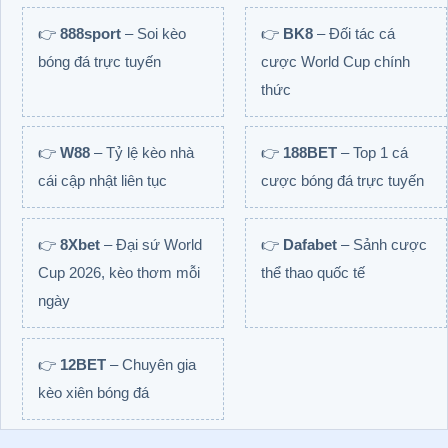
👉
888sport
– Soi kèo
👉
BK8
– Đối tác cá
bóng đá trực tuyến
cược World Cup chính
thức
👉
W88
– Tỷ lệ kèo nhà
👉
188BET
– Top 1 cá
cái cập nhật liên tục
cược bóng đá trực tuyến
👉
8Xbet
– Đại sứ World
👉
Dafabet
– Sảnh cược
Cup 2026, kèo thơm mỗi
thể thao quốc tế
ngày
👉
12BET
– Chuyên gia
kèo xiên bóng đá