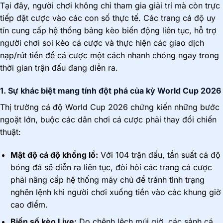
Tại đây, người chơi không chỉ tham gia giải trí mà còn trực
tiếp đặt cược vào các con số thực tế. Các trang cá độ uy
tín cung cấp hệ thống bảng kèo biến động liên tục, hỗ trợ
người chơi soi kèo cá cược và thực hiện các giao dịch
nạp/rút tiền để cá cược một cách nhanh chóng ngay trong
thời gian trận đấu đang diễn ra.
1. Sự khác biệt mang tính đột phá của kỳ World Cup 2026
Thị trường cá độ World Cup 2026 chứng kiến những bước
ngoặt lớn, buộc các dân chơi cá cược phải thay đổi chiến
thuật:
Mật độ cá độ khổng lồ:
Với 104 trận đấu, tần suất cá độ
bóng đá sẽ diễn ra liên tục, đòi hỏi các trang cá cược
phải nâng cấp hệ thống máy chủ để tránh tình trạng
nghẽn lệnh khi người chơi xuống tiền vào các khung giờ
cao điểm.
Biến số kèo Live:
Do chênh lệch múi giờ, các sảnh cá