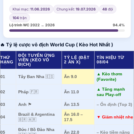
Khai mạc:
11.06.2026
Chung kết:
19.07.2026
48
đội
104
trận
Lộ trình WC 2022 → 2026
94.4%
🔥 Tỷ lệ cược vô địch World Cup ( Kèo Hot Nhất )
ĐỘI TUYỂN ỨNG
THỨ
TỶ LỆ (ĐẶT
TÍN HIỆU TỪ
VIÊN (KÈO VÔ
HẠNG
2 ĂN X)
08/04
ĐỊCH)
▲ Kèo thơm
01
Tây Ban Nha
🇪🇸
Ăn 9.0
(Favorite)
▲ Tăng mạnh
02
Pháp
🇫🇷
Ăn 11.0
sau Play-off
03
Anh
🏴󠁧󠁢󠁥󠁮󠁧󠁿
Ăn 13.5
– Ổn định (Top 3)
Brazil & Argentina
Ăn 16.0 –
04
▼ Giảm nhiệt nhẹ
🇧🇷 🇦🇷
17.5
Đức / Bồ Đào Nha
05
Ăn 22.0
– Kèo tiềm năng