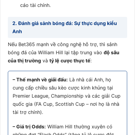
cáo tài chính.
2. Đánh giá sảnh bóng đá: Sự thực dụng kiểu
Anh
Nếu Bet365 mạnh về công nghệ hỗ trợ, thì sảnh
bóng đá của William Hill lại tập trung vào
độ sâu
của thị trường
và
tỷ lệ cược thực tế
:
– Thế mạnh về giải đấu:
Là nhà cái Anh, họ
cung cấp chiều sâu kèo cược kinh khủng tại
Premier League, Championship và các giải Cup
quốc gia (FA Cup, Scottish Cup – nơi họ là nhà
tài trợ chính).
– Giá trị Odds:
William Hill thường xuyên có
những đợt “Flash Odds” (tăng tỷ lệ cược đột