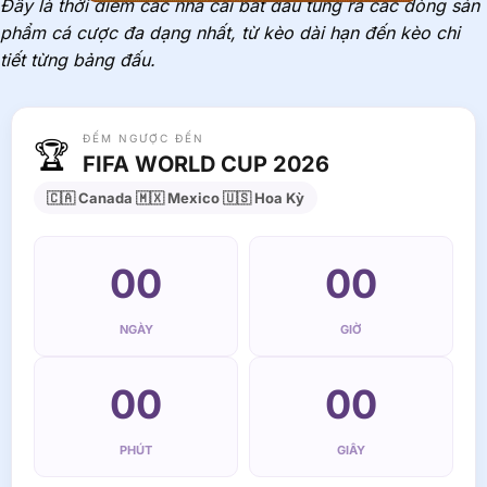
Đây là thời điểm các nhà cái bắt đầu tung ra các dòng sản
phẩm cá cược đa dạng nhất, từ kèo dài hạn đến kèo chi
tiết từng bảng đấu.
ĐẾM NGƯỢC ĐẾN
🏆
FIFA WORLD CUP 2026
🇨🇦
Canada
🇲🇽
Mexico
🇺🇸
Hoa Kỳ
00
00
NGÀY
GIỜ
00
00
PHÚT
GIÂY