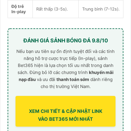
Độ trễ
Rất thấp (3-5s).
Trung bình (7-12s).
In-play
ĐÁNH GIÁ SẢNH BÓNG ĐÁ 9.8/10
Nếu bạn ưu tiên sự ổn định tuyệt đối và các tính
năng hỗ trợ cược trực tiếp (In-play), sảnh
Bet365 hiện là lựa chọn tối ưu nhất trong danh
sách. Đừng bỏ lỡ các chương trình
khuyến mãi
nạp đầu
và ưu đãi
thanh toán sớm
dành riêng
cho thị trường Việt Nam.
XEM CHI TIẾT & CẬP NHẬT LINK
VÀO BET365 MỚI NHẤT