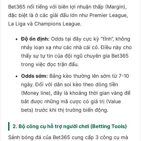
Bet365 nổi tiếng với biên lợi nhuận thấp (Margin),
đặc biệt là ở các giải đấu lớn như Premier League,
La Liga và Champions League.
Độ ổn định:
Odds tại đây cực kỳ “tĩnh”, không
nhảy loạn xạ như các nhà cái cỏ. Điều này cho
thấy sự tự tin của đội ngũ chuyên gia Bet365
trong việc đọc trận đấu.
Odds sớm:
Bảng kèo thường lên sớm từ 7-10
ngày. Đối với dân soi kèo theo dòng tiền
(Money line), đây là khoảng thời gian vàng để
bắt được những mã cược có giá trị (Value
bets) trước khi thị trường biến động.
2. Bộ công cụ hỗ trợ người chơi (Betting Tools)
Sảnh bóng đá của Bet365 cung cấp 3 công cụ mà