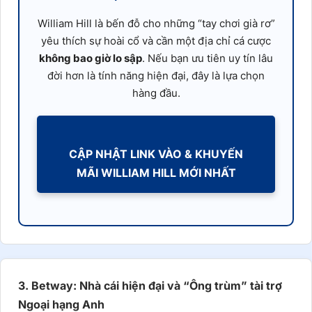
William Hill là bến đỗ cho những “tay chơi già rơ”
yêu thích sự hoài cổ và cần một địa chỉ cá cược
không bao giờ lo sập
. Nếu bạn ưu tiên uy tín lâu
đời hơn là tính năng hiện đại, đây là lựa chọn
hàng đầu.
CẬP NHẬT LINK VÀO & KHUYẾN
MÃI WILLIAM HILL MỚI NHẤT
3. Betway: Nhà cái hiện đại và “Ông trùm” tài trợ
Ngoại hạng Anh