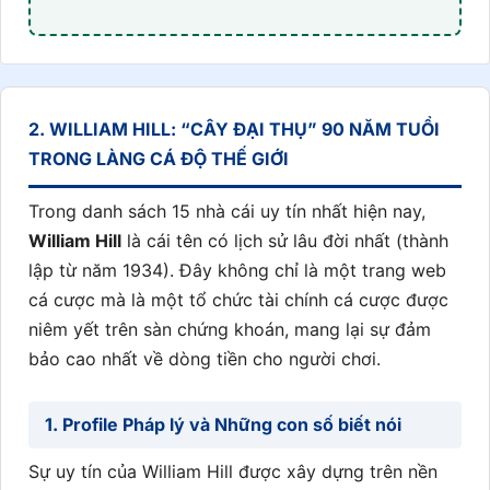
2. WILLIAM HILL: “CÂY ĐẠI THỤ” 90 NĂM TUỔI
TRONG LÀNG CÁ ĐỘ THẾ GIỚI
Trong danh sách 15 nhà cái uy tín nhất hiện nay,
William Hill
là cái tên có lịch sử lâu đời nhất (thành
lập từ năm 1934). Đây không chỉ là một trang web
cá cược mà là một tổ chức tài chính cá cược được
niêm yết trên sàn chứng khoán, mang lại sự đảm
bảo cao nhất về dòng tiền cho người chơi.
1. Profile Pháp lý và Những con số biết nói
Sự uy tín của William Hill được xây dựng trên nền