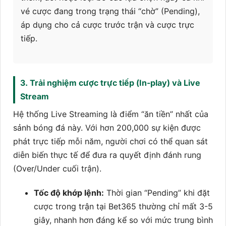
vé cược đang trong trạng thái “chờ” (Pending),
áp dụng cho cả cược trước trận và cược trực
tiếp.
3. Trải nghiệm cược trực tiếp (In-play) và Live
Stream
Hệ thống Live Streaming là điểm “ăn tiền” nhất của
sảnh bóng đá này. Với hơn 200,000 sự kiện được
phát trực tiếp mỗi năm, người chơi có thể quan sát
diễn biến thực tế để đưa ra quyết định đánh rung
(Over/Under cuối trận).
Tốc độ khớp lệnh:
Thời gian “Pending” khi đặt
cược trong trận tại Bet365 thường chỉ mất 3-5
giây, nhanh hơn đáng kể so với mức trung bình