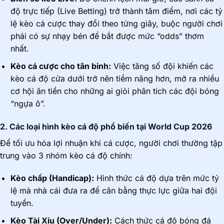
độ trực tiếp (Live Betting) trở thành tâm điểm, nơi các tỷ
lệ kèo cá cược thay đổi theo từng giây, buộc người chơi
phải có sự nhạy bén để bắt được mức “odds” thơm
nhất.
Kèo cá cược cho tân binh:
Việc tăng số đội khiến các
kèo cá độ cửa dưới trở nên tiềm năng hơn, mở ra nhiều
cơ hội ăn tiền cho những ai giỏi phân tích các đội bóng
“ngựa ô”.
2. Các loại hình kèo cá độ phổ biến tại World Cup 2026
Để tối ưu hóa lợi nhuận khi cá cược, người chơi thường tập
trung vào 3 nhóm kèo cá độ chính:
Kèo chấp (Handicap):
Hình thức cá độ dựa trên mức tỷ
lệ mà nhà cái đưa ra để cân bằng thực lực giữa hai đội
tuyển.
Kèo Tài Xỉu (Over/Under):
Cách thức cá độ bóng đá