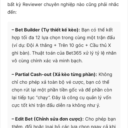
bất kỳ Reviewer chuyên nghiệp nào cũng phải nhắc
đến:
– Bet Builder (Tự thiết kế kèo):
Bạn có thể kết
hợp tối đa 12 lựa chọn trong cùng một trận đấu
(ví dụ: Đội A thắng + Trên 10 góc + Cầu thủ X
ghi bàn). Thuật toán của Bet365 xử lý tỷ lệ nhân
vô cùng chính xác và minh bạch.
– Partial Cash-out (Xả kèo từng phần):
Không
chỉ cho phép xả toàn bộ vé cược, bạn có thể
chọn rút lại một phần tiền gốc và để phần còn
lại tiếp tục “chạy”. Đây là công cụ quản lý vốn
cực tốt khi trận đấu diễn ra không như ý.
– Edit Bet (Chỉnh sửa đơn cược):
Cho phép bạn
thêm, đổi hoặc loại bỏ các lựa chọn ngay cả khi