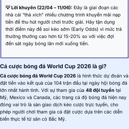
💡 Lời khuyên (22/04 – 11/06):
Đây là giai đoạn các
nhà cái “thả xích” nhiều chương trình khuyến mãi nạp
tiền để thu hút người chơi trước giải. Hãy tận dụng
thời điểm này để soi kèo sớm (Early Odds) vì mức trả
thưởng thường cao hơn từ 15-20% so với việc đợi
đến sát ngày bóng lăn mới xuống tiền.
Cá cược bóng đá World Cup 2026 là gì?
Cá cược bóng đá World Cup 2026
là hình thức dự đoán và
đặt tiền vào kết quả của 104 trận đấu tại ngày hội bóng đá
lớn nhất hành tinh. Với sự tham gia của
48 đội tuyển
tại
Mỹ, Mexico và Canada, các trang cá độ bóng đá hiện nay
đóng vai trò là sàn giao dịch kèo cược trực tuyến, cho
phép người chơi tham gia cá đặt cược dựa trên các diễn
biến thực tế từ sân cỏ Bắc Mỹ.