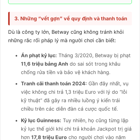
3. Những “vết gợn” về quy định và thanh toán
Dù là công ty lớn, Betway cũng không tránh khỏi
những rắc rối pháp lý mà người chơi cần biết:
Án phạt kỷ lục:
Tháng 3/2020, Betway bị phạt
11,6 triệu bảng Anh
do sai sót trong khâu
chống rửa tiền và bảo vệ khách hàng.
Tranh cãi thanh toán 2024:
Gần đây nhất, vụ
việc không chi trả 1,3 triệu Euro với lý do “lỗi
kỹ thuật” đã gây ra nhiều luồng ý kiến trái
chiều trên các diễn đàn cá cược quốc tế.
Kỷ lục Guinness:
Tuy nhiên, họ cũng từng lập
kỷ lục thế giới khi chi trả khoản Jackpot trị giá
hơn
17,8 triệu Euro
cho người chơi vào năm