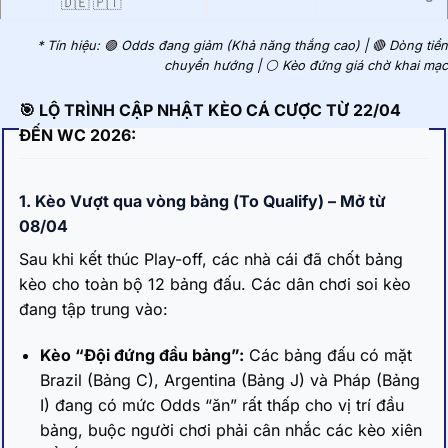
🇩🇪 🇵🇹
* Tín hiệu: 🟢 Odds đang giảm (Khả năng thắng cao) | 🔴 Dòng tiền
chuyển hướng | ⚪ Kèo đứng giá chờ khai mạc
🎯 LỘ TRÌNH CẬP NHẬT KÈO CÁ CƯỢC TỪ 22/04
ĐẾN WC 2026:
1. Kèo Vượt qua vòng bảng (To Qualify) – Mở từ
08/04
Sau khi kết thúc Play-off, các nhà cái đã chốt bảng
kèo cho toàn bộ 12 bảng đấu. Các dân chơi soi kèo
đang tập trung vào:
Kèo “Đội đứng đầu bảng”:
Các bảng đấu có mặt
Brazil (Bảng C), Argentina (Bảng J) và Pháp (Bảng
I) đang có mức Odds “ăn” rất thấp cho vị trí đầu
bảng, buộc người chơi phải cân nhắc các kèo xiên