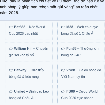
Dưới đây là phân tích chi tiết về ưu điểm, tốc độ nạp rút và
tính pháp lý giúp bạn “chọn mặt gửi vàng” an toàn nhất
năm 2026.
👉
Bet365
– Kèo World
👉
M88
– Web cá cược
Cup 2026 cao nhất
bóng đá số 1 Châu Á
👉
William Hill
– Chuyên
👉
Fun88
– Thưởng lớn
gia soi kèo tỷ số
bóng đá 24/7
👉
Betway
– Trực tiếp
👉
VN88
– Cá độ bóng đá
bóng đá & kèo rung
Việt Nam uy tín
👉
Unibet
– Đỉnh cao kèo
👉
FB88
– Cược World
bóng đá Châu Âu
Cup 2026 cực nhanh