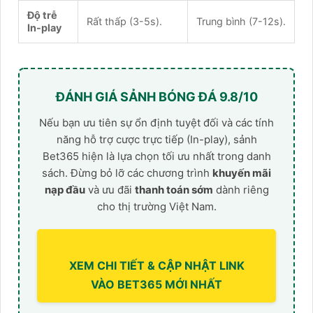
Độ trễ
Rất thấp (3-5s).
Trung bình (7-12s).
In-play
ĐÁNH GIÁ SẢNH BÓNG ĐÁ 9.8/10
Nếu bạn ưu tiên sự ổn định tuyệt đối và các tính
năng hỗ trợ cược trực tiếp (In-play), sảnh
Bet365 hiện là lựa chọn tối ưu nhất trong danh
sách. Đừng bỏ lỡ các chương trình
khuyến mãi
nạp đầu
và ưu đãi
thanh toán sớm
dành riêng
cho thị trường Việt Nam.
XEM CHI TIẾT & CẬP NHẬT LINK
VÀO BET365 MỚI NHẤT