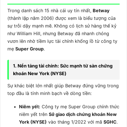
Trong danh sách 15 nhà cái uy tín nhất,
Betway
(thành lập năm 2006) được xem là biểu tượng của
sự trỗi dậy mạnh mẽ. Không có lịch sử hàng thế kỷ
như William Hill, nhưng Betway đã nhanh chóng
vươn lên nhờ tiềm lực tài chính khổng lồ từ công ty
mẹ
Super Group
.
1. Nền tảng tài chính: Sức mạnh từ sàn chứng
khoán New York (NYSE)
Sự khác biệt lớn nhất giúp Betway đứng vững trong
top đầu là tính minh bạch về dòng tiền:
Niêm yết:
Công ty mẹ Super Group chính thức
niêm yết trên
Sở giao dịch chứng khoán New
York (NYSE)
vào tháng 1/2022 với mã
SGHC
.