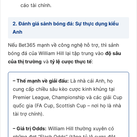
cáo tài chính.
2. Đánh giá sảnh bóng đá: Sự thực dụng kiểu
Anh
Nếu Bet365 mạnh về công nghệ hỗ trợ, thì sảnh
bóng đá của William Hill lại tập trung vào
độ sâu
của thị trường
và
tỷ lệ cược thực tế
:
– Thế mạnh về giải đấu:
Là nhà cái Anh, họ
cung cấp chiều sâu kèo cược kinh khủng tại
Premier League, Championship và các giải Cup
quốc gia (FA Cup, Scottish Cup – nơi họ là nhà
tài trợ chính).
– Giá trị Odds:
William Hill thường xuyên có
những đợt “Flash Odds” (tăng tỷ lệ cược đột