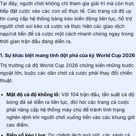
Tại đây, người chơi không chỉ tham gia giải trí mà còn trực
tiếp đặt cược vào các con số thực tế. Các trang cá độ uy
tín cung cấp hệ thống bảng kèo biến động liên tục, hỗ trợ
người chơi soi kèo cá cược và thực hiện các giao dịch
nạp/rút tiền để cá cược một cách nhanh chóng ngay trong
thời gian trận đấu đang diễn ra.
1. Sự khác biệt mang tính đột phá của kỳ World Cup 2026
Thị trường cá độ World Cup 2026 chứng kiến những bước
ngoặt lớn, buộc các dân chơi cá cược phải thay đổi chiến
thuật:
Mật độ cá độ khổng lồ:
Với 104 trận đấu, tần suất cá độ
bóng đá sẽ diễn ra liên tục, đòi hỏi các trang cá cược
phải nâng cấp hệ thống máy chủ để tránh tình trạng
nghẽn lệnh khi người chơi xuống tiền vào các khung giờ
cao điểm.
Biến số kèo Live:
Do chênh lệch múi giờ, các sảnh cá