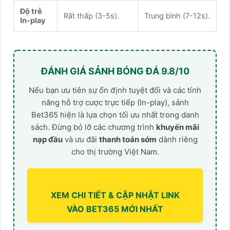
Độ trễ
Rất thấp (3-5s).
Trung bình (7-12s).
In-play
ĐÁNH GIÁ SẢNH BÓNG ĐÁ 9.8/10
Nếu bạn ưu tiên sự ổn định tuyệt đối và các tính
năng hỗ trợ cược trực tiếp (In-play), sảnh
Bet365 hiện là lựa chọn tối ưu nhất trong danh
sách. Đừng bỏ lỡ các chương trình
khuyến mãi
nạp đầu
và ưu đãi
thanh toán sớm
dành riêng
cho thị trường Việt Nam.
XEM CHI TIẾT & CẬP NHẬT LINK
VÀO BET365 MỚI NHẤT