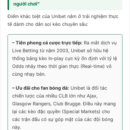
người chơi”
Điểm khác biệt của Unibet nằm ở trải nghiệm thực
tế dành cho dân soi kèo chuyên sâu:
– Tiên phong cá cược trực tiếp:
Ra mắt dịch vụ
Live Betting từ năm 2003, Unibet sở hữu hệ
thống bảng kèo In-play cực kỳ ổn định với tỷ lệ
Odds nhảy theo thời gian thực (Real-time) vô
cùng nhạy bén.
– Ưu đãi cho fan bóng đá:
Unibet là đối tác
chiến lược của nhiều CLB lớn như Ajax,
Glasgow Rangers, Club Brugge. Điều này mang
lại các kèo đặc quyền (Special Markets) cho
các trận đấu có sự góp mặt của các đội bóng
này.