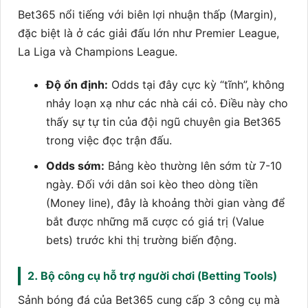
Bet365 nổi tiếng với biên lợi nhuận thấp (Margin),
đặc biệt là ở các giải đấu lớn như Premier League,
La Liga và Champions League.
Độ ổn định:
Odds tại đây cực kỳ “tĩnh”, không
nhảy loạn xạ như các nhà cái cỏ. Điều này cho
thấy sự tự tin của đội ngũ chuyên gia Bet365
trong việc đọc trận đấu.
Odds sớm:
Bảng kèo thường lên sớm từ 7-10
ngày. Đối với dân soi kèo theo dòng tiền
(Money line), đây là khoảng thời gian vàng để
bắt được những mã cược có giá trị (Value
bets) trước khi thị trường biến động.
2. Bộ công cụ hỗ trợ người chơi (Betting Tools)
Sảnh bóng đá của Bet365 cung cấp 3 công cụ mà