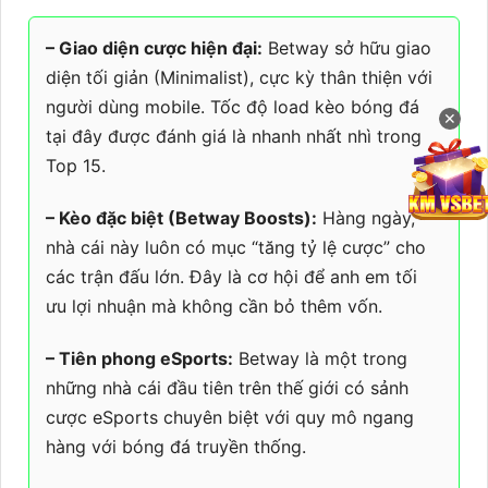
– Giao diện cược hiện đại:
Betway sở hữu giao
diện tối giản (Minimalist), cực kỳ thân thiện với
người dùng mobile. Tốc độ load kèo bóng đá
✕
tại đây được đánh giá là nhanh nhất nhì trong
Top 15.
– Kèo đặc biệt (Betway Boosts):
Hàng ngày,
nhà cái này luôn có mục “tăng tỷ lệ cược” cho
các trận đấu lớn. Đây là cơ hội để anh em tối
ưu lợi nhuận mà không cần bỏ thêm vốn.
– Tiên phong eSports:
Betway là một trong
những nhà cái đầu tiên trên thế giới có sảnh
cược eSports chuyên biệt với quy mô ngang
hàng với bóng đá truyền thống.