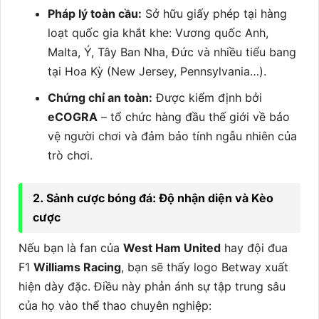
Pháp lý toàn cầu:
Sở hữu giấy phép tại hàng
loạt quốc gia khắt khe: Vương quốc Anh,
Malta, Ý, Tây Ban Nha, Đức và nhiều tiểu bang
tại Hoa Kỳ (New Jersey, Pennsylvania…).
Chứng chỉ an toàn:
Được kiểm định bởi
eCOGRA
– tổ chức hàng đầu thế giới về bảo
vệ người chơi và đảm bảo tính ngẫu nhiên của
trò chơi.
2. Sảnh cược bóng đá: Độ nhận diện và Kèo
cược
Nếu bạn là fan của
West Ham United
hay đội đua
F1
Williams Racing
, bạn sẽ thấy logo Betway xuất
hiện dày đặc. Điều này phản ánh sự tập trung sâu
của họ vào thể thao chuyên nghiệp: