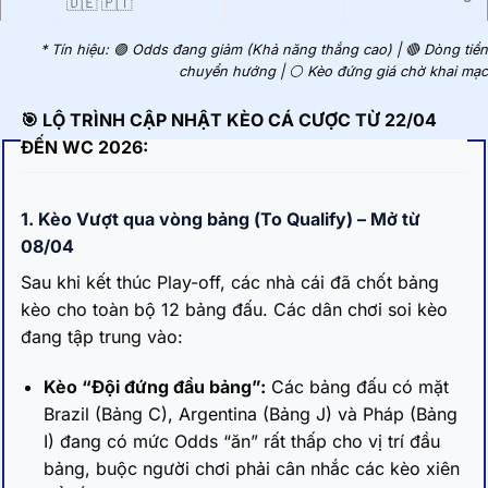
🇩🇪 🇵🇹
* Tín hiệu: 🟢 Odds đang giảm (Khả năng thắng cao) | 🔴 Dòng tiền
chuyển hướng | ⚪ Kèo đứng giá chờ khai mạc
🎯 LỘ TRÌNH CẬP NHẬT KÈO CÁ CƯỢC TỪ 22/04
ĐẾN WC 2026:
1. Kèo Vượt qua vòng bảng (To Qualify) – Mở từ
08/04
Sau khi kết thúc Play-off, các nhà cái đã chốt bảng
kèo cho toàn bộ 12 bảng đấu. Các dân chơi soi kèo
đang tập trung vào:
Kèo “Đội đứng đầu bảng”:
Các bảng đấu có mặt
Brazil (Bảng C), Argentina (Bảng J) và Pháp (Bảng
I) đang có mức Odds “ăn” rất thấp cho vị trí đầu
bảng, buộc người chơi phải cân nhắc các kèo xiên