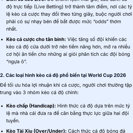
độ trực tiếp (Live Betting) trở thành tâm điểm, nơi các tỷ
lệ kèo cá cược thay đổi theo từng giây, buộc người chơi
phải có sự nhạy bén để bắt được mức “odds” thơm
nhất.
Kèo cá cược cho tân binh:
Việc tăng số đội khiến các
kèo cá độ cửa dưới trở nên tiềm năng hơn, mở ra nhiều
cơ hội ăn tiền cho những ai giỏi phân tích các đội bóng
“ngựa ô”.
2. Các loại hình kèo cá độ phổ biến tại World Cup 2026
Để tối ưu hóa lợi nhuận khi cá cược, người chơi thường tập
trung vào 3 nhóm kèo cá độ chính:
Kèo chấp (Handicap):
Hình thức cá độ dựa trên mức tỷ
lệ mà nhà cái đưa ra để cân bằng thực lực giữa hai đội
tuyển.
Kèo Tài Xỉu (Over/Under):
Cách thức cá độ bóng đá