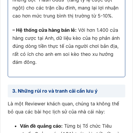
ngột) cho các trận cầu đinh, mang lại lợi nhuận
cao hơn mức trung bình thị trường từ 5-10%.
– Hệ thống cửa hàng bán lẻ:
Với hơn 1.400 cửa
hàng cược tại Anh, dữ liệu kèo của họ phản ánh
đúng dòng tiền thực tế của người chơi bản địa,
rất có ích cho anh em soi kèo theo xu hướng
đám đông.
3. Những rủi ro và tranh cãi cần lưu ý
Là một Reviewer khách quan, chúng ta không thể
bỏ qua các bài học lịch sử của nhà cái này:
Vấn đề quảng cáo:
Từng bị Tổ chức Tiêu