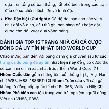
dựa trên tổng số bàn thắng, rất phổ biến trong các trận
đấu có sự chênh lệch lớn về trình độ.
Kèo Đặc biệt (Outright):
Cá độ dài hạn cho các vị trí
như đội vô địch, cầu thủ ghi bàn hàng đầu hoặc đặt
cược cho đội vượt qua vòng bảng.
ĐÁNH GIÁ TOP 15 TRANG NHÀ CÁI CÁ CƯỢC
BÓNG ĐÁ UY TÍN NHẤT CHO WORLD CUP
Chào mừng bạn đến với bảng đánh giá chuyên sâu từ
các
trang cá độ bóng đá uy tín
nhất hiện nay
đễ giúp cược thủ
có cái nhìn chính xác nhất trước thềm World Cup,
(1)
Nhóm Quốc dân
gồm những tên tuổi thống trị tại Việt Nam
như W88, M88, 188BET;
(2) Nhóm Toàn cầu
với các gã
khổng lồ đẳng cấp quốc tế như Bet365, William Hill;
(3)
Nhóm Phổ biến cao
tập trung vào trải nghiệm người dùng
Việt như VN88, FB88.